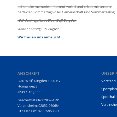
Let’s make memories – kommt vorbei und erlebt mit uns den
perfekten Sommertag voller Gemeinschaft und Sommerfeeling.
Wo? Vereinsgelände Blau-Weiß Dingden
Wann? Samstag, 15. August
Wir freuen uns auf euch!
ANSCHRIFT
UNSER 
Blau-Weiß Dingden 1920 e.V.
Vorstand
Höingsweg 3
Sportplät
46499 Dingden
Sporthall
Geschäftsstelle: 02852-4391
Vereinsh
Vereinsheim: 02852-960684
Fitnessheim: 02852-960683