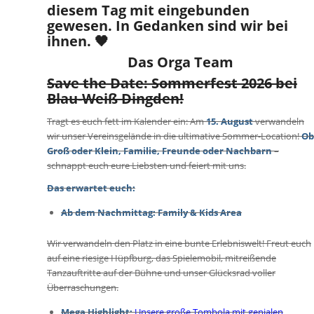
diesem Tag mit eingebunden
gewesen.
In Gedanken sind wir bei
ihnen.
🖤
Das Orga Team
Save the Date: Sommerfest 2026 bei
Blau-Weiß Dingden!
Tragt es euch fett im Kalender ein: Am
15. August
verwandeln
wir unser Vereinsgelände in die ultimative Sommer-Location!
Ob
Groß oder Klein, Familie, Freunde oder Nachbarn
–
schnappt euch eure Liebsten und feiert mit uns.
Das erwartet euch:
Ab dem Nachmittag: Family & Kids Area
Wir verwandeln den Platz in eine bunte Erlebniswelt! Freut euch
auf eine riesige Hüpfburg, das Spielemobil, mitreißende
Tanzauftritte auf der Bühne und unser Glücksrad voller
Überraschungen.
Mega Highlight
:
Unsere große Tombola mit genialen