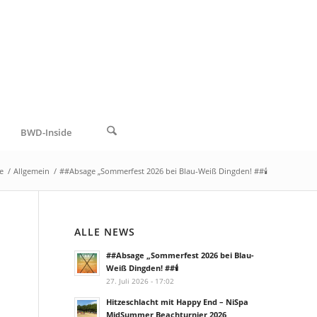
BWD-Inside
te
/
Allgemein
/
##Absage „Sommerfest 2026 bei Blau-Weiß Dingden! ##🕯️
ALLE NEWS
##Absage „Sommerfest 2026 bei Blau-
Weiß Dingden! ##🕯️
27. Juli 2026 - 17:02
Hitzeschlacht mit Happy End – NiSpa
MidSummer Beachturnier 2026