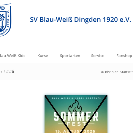
lau-Weiß Kids
Kurse
Sportarten
Service
Fanshop
! ##🕯️
Du bist hier:
Startsei