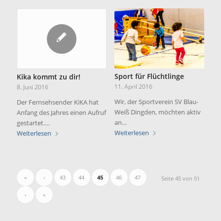
Sport für Flüchtlinge
Kika kommt zu dir!
11. April 2016
8. Juni 2016
Wir, der Sportverein SV Blau-
Der Fernsehsender KiKA hat
Weiß Dingden, möchten aktiv
Anfang des Jahres einen Aufruf
an…
gestartet.…
Weiterlesen
Weiterlesen
«
‹
43
44
45
46
47
Seite 45 von 51
›
»