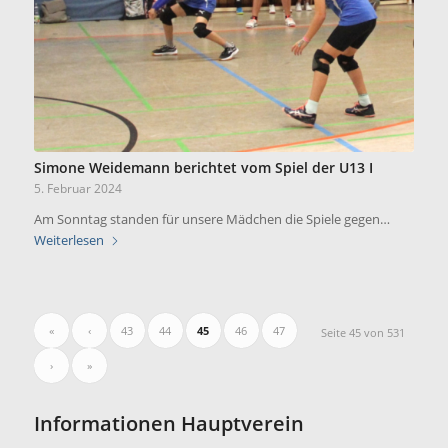
Simone Weidemann berichtet vom Spiel der U13 I
5. Februar 2024
Am Sonntag standen für unsere Mädchen die Spiele gegen…
Weiterlesen
«
‹
43
44
45
46
47
Seite 45 von 531
›
»
Informationen Hauptverein