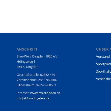
ANSCHRIFT
UNSER 
Blau-Weiß Dingden 1920 e.V.
Vorstand
Höingsweg 3
Sportplät
46499 Dingden
Sporthall
Geschäftsstelle: 02852-4391
Vereinsh
Vereinsheim: 02852-960684
Fitnessheim: 02852-960683
Internet:
www.bw-dingden.de
info[at]bw-dingden.de