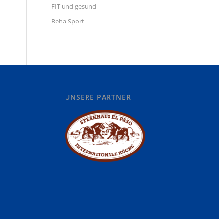
FIT und gesund
Reha-Sport
UNSERE PARTNER