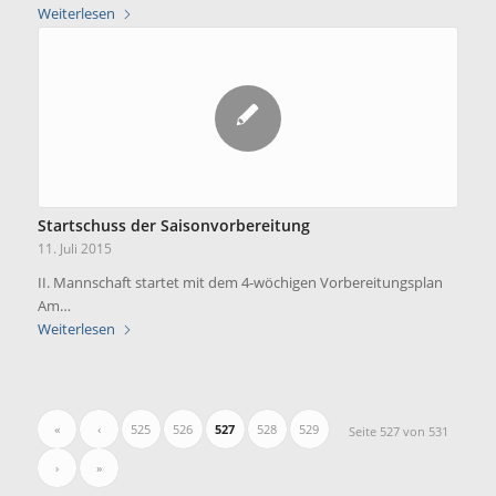
Weiterlesen
Startschuss der Saisonvorbereitung
11. Juli 2015
II. Mannschaft startet mit dem 4-wöchigen Vorbereitungsplan
Am…
Weiterlesen
«
‹
525
526
527
528
529
Seite 527 von 531
›
»