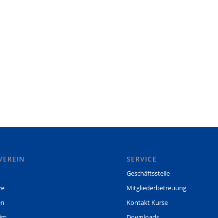
VEREIN
SERVICE
Geschäftsstelle
ze
Mitgliederbetreuung
en
Kontakt Kurse
eim
Downloads