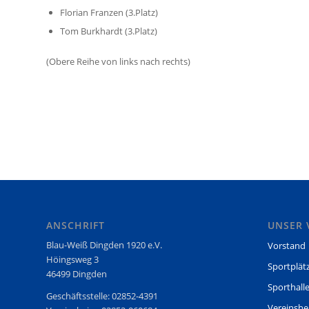
Florian Franzen (3.Platz)
Tom Burkhardt (3.Platz)
(Obere Reihe von links nach rechts)
ANSCHRIFT
UNSER 
Blau-Weiß Dingden 1920 e.V.
Vorstand
Höingsweg 3
Sportplät
46499 Dingden
Sporthall
Geschäftsstelle: 02852-4391
Vereinsh