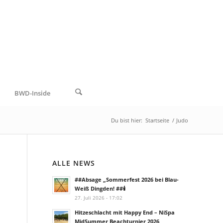
BWD-Inside
Du bist hier:
Startseite
/
Judo
ALLE NEWS
##Absage „Sommerfest 2026 bei Blau-
Weiß Dingden! ##🕯️
27. Juli 2026 - 17:02
Hitzeschlacht mit Happy End – NiSpa
MidSummer Beachturnier 2026