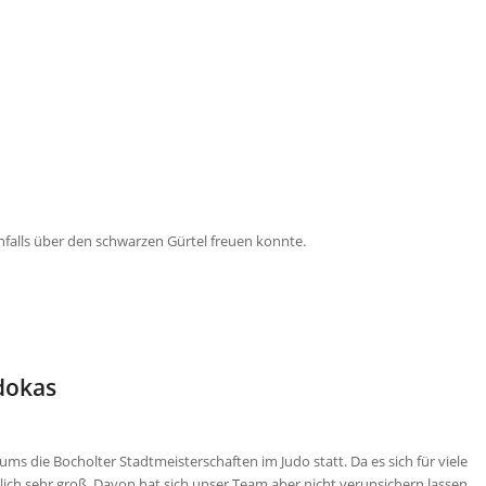
enfalls über den schwarzen Gürtel freuen konnte.
dokas
s die Bocholter Stadtmeisterschaften im Judo statt. Da es sich für viele
ich sehr groß. Davon hat sich unser Team aber nicht verunsichern lassen