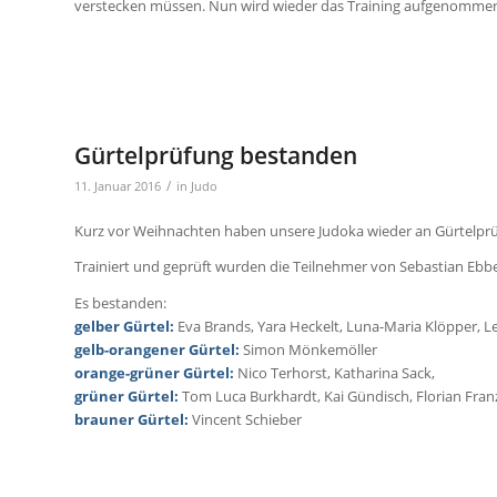
verstecken müssen. Nun wird wieder das Training aufgenommen,
Gürtelprüfung bestanden
/
11. Januar 2016
in
Judo
Kurz vor Weihnachten haben unsere Judoka wieder an Gürtelpr
Trainiert und geprüft wurden die Teilnehmer von Sebastian Eb
Es bestanden:
gelber Gürtel:
Eva Brands, Yara Heckelt, Luna-Maria Klöpper, L
gelb-orangener Gürtel:
Simon Mön­kemöller
orange-grüner Gürtel:
Nico Terhorst, Ka­tharina Sack,
grüner Gür­tel:
Tom Luca Burkhardt, Kai Gündisch, Florian Fran
brauner Gürtel:
Vincent Schieber