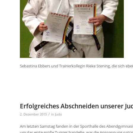
Sebastina Ebbers und Trainerkollegin Rieke Stening, die sich eb
Erfolgreiches Abschneiden unserer Ju
/
2. Dezember 2015
in
Judo
Am letzten Samstag fanden in der Sporthalle des Abendgymnasium
um das erste große Turnier handelte, war die Anspannung natürl