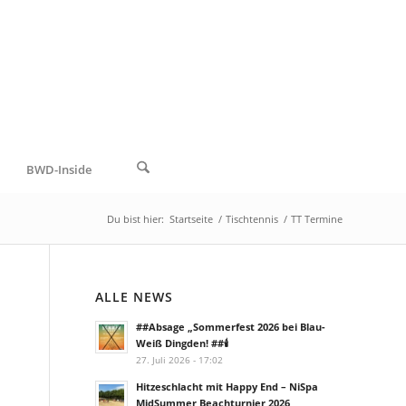
BWD-Inside
Du bist hier:
Startseite
/
Tischtennis
/
TT Termine
ALLE NEWS
##Absage „Sommerfest 2026 bei Blau-
Weiß Dingden! ##🕯️
27. Juli 2026 - 17:02
Hitzeschlacht mit Happy End – NiSpa
MidSummer Beachturnier 2026