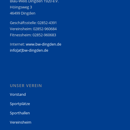
Blau-Weiß Dingden 1920 e.V.
Höingsweg 3
46499 Dingden
Geschäftsstelle: 02852-4391
Vereinsheim: 02852-960684
Fitnessheim: 02852-960683
Internet:
www.bw-dingden.de
info[at]bw-dingden.de
UNSER VEREIN
Vorstand
Sportplätze
Sporthallen
Vereinsheim