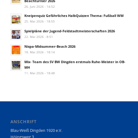
Beachturnier 2026
26. Juni 2026 - 14:52
Kneipenquiz Gefährliches HalbQuizzen Thema: Fußball WM
25. Mai 2026 - 18:55
Spielpläne der Jugend-Feldstadtmeisterschaften 2026
22. Mai 2026 - 8:51
Nispa-Midsummer-Beach 2026
18. Mai 2026 - 18:14
Mix- Team des SV BW Dingden erstmals Ruhe-Meister in OB-
MH
11. Mai 2026 - 18:48
ANSCHRIFT
Blau-Weiß Dingden 1920 e.V.
Höingsweg 3