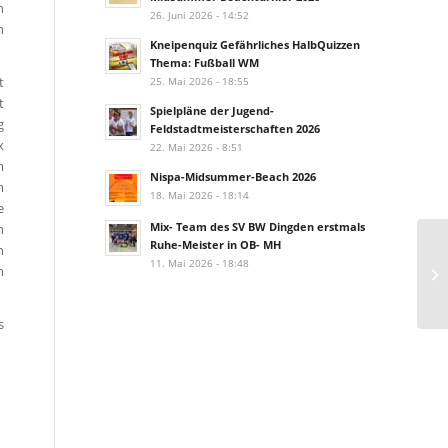
n
26. Juni 2026 - 14:52
n
Kneipenquiz Gefährliches HalbQuizzen
Thema: Fußball WM
t
25. Mai 2026 - 18:55
t
Spielpläne der Jugend-
g
Feldstadtmeisterschaften 2026
x
22. Mai 2026 - 8:51
m
Nispa-Midsummer-Beach 2026
m
18. Mai 2026 - 18:14
e
Mix- Team des SV BW Dingden erstmals
n
Ruhe-Meister in OB- MH
n
Di
11. Mai 2026 - 18:48
n
Ho
s