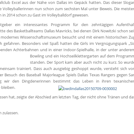
allclub Excel aus der Nähe von Dallas im Gepäck hatten. Das dieser Sloga
he Volleyballerinnen nun schon zum sechsten Mal unter Beweis. Die meiste
in 2014 schon zu Gast im Volleyballdorf gewesen.
tgeber ein interessantes Programm für den zehntägigen Aufenthal
tte des Basketballteams Dallas Mavricks, bei denen Dirk Nowitzki schon sei
ein modernes Wissenschaftsmuseum besucht und mit einem historischen Zu
 gefahren. Besonders viel Spaß hatten die Girls im Vergnügungspark „Si
enden Achterbahnen und in einer Indoor-Spielhalle, in der unter andere
Bowling und ein Hochseilklettergarten auf dem Program
standen. Der Sport kam aber auch nicht zu kurz. So wurd
meinsam trainiert. Dass auch ausgiebig geshoppt wurde, versteht sich vo
der Besuch des Baseball Majorleague Spiels Dallas Texas Rangers gegen Sa
ung wir den Dingdenerinnen bestimmt das Leben in ihren texanische
 bleiben.
ssen hat, zeigte der Abschied am letzten Tag, der nicht ohne Tränen und da
n zulassen.