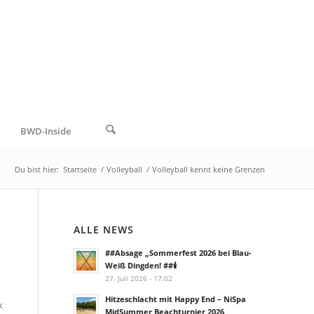
BWD-Inside
Du bist hier:
Startseite
/
Volleyball
/
Volleyball kennt keine Grenzen
ALLE NEWS
##Absage „Sommerfest 2026 bei Blau-
Weiß Dingden! ##🕯️
27. Juli 2026 - 17:02
Hitzeschlacht mit Happy End – NiSpa
k
MidSummer Beachturnier 2026