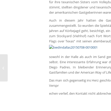
für ihre texanischen Sisters vom Volleyb
stimmt, stellten dingdener und texanisc
der amerikanischen Gastgeberinnen waren 
Auch in diesem Jahr hatten die Gas
zusammengestellt. So wurden die Spielstä
Jahren auf Körbejagd geht, besichtigt, 
zum Stockyard (Viehhof) nach Fort Worth
Flags over Texas“ mit seinen atemberaub
sowohl in der Halle als auch im Sand ge
selbst. Eine interessante Erfahrung war 
BW Dingden testet nur
Diego Padres. In bleibender Erinner
einmal auf eigener
Gastfamilien und der American Way of Life
Anlag
Das man sich gegenseitig ins Herz geschlo
Verspr
echen verlief, den Kontakt nicht abbreche