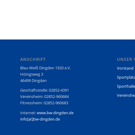
ANSCHRIFT
UNSER 
Blau-Weiß Dingden 1920 e.V.
Vorstand
Höingsweg 3
Sportplät
46499 Dingden
Sporthall
Geschäftsstelle: 02852-4391
Vereinsh
Vereinsheim: 02852-960684
Fitnessheim: 02852-960683
Internet:
www.bw-dingden.de
info[at]bw-dingden.de