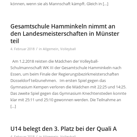
können, wenn sie als Mannschaft kämpft. Gleich in […]
Gesamtschule Hamminkeln nimmt an
den Landesmeisterschaften in Münster
teil
/
4. Februar 2018
in
Allgemein
,
Volleyball
Am 1.2.2018 reisten die Mädchen der Volleyball-
Schulmannschaft WK III der Gesamtschule Hamminkeln nach
Essen, um beim Finale der Regierungsbezirkmeisterschaften
Düsseldorf teilzunehmen. Im ersten Spiel gegen das
Gymnasium Kempen verloren die Mädchen mit 22:25 und 14:25.
Das zweite Spiel gegen das Gymnasium Knechtensteden konnte
klar mit 25:11 und 25:10 gewonnen werden. Die Teilnahme an
[…]
U14 belegt den 3. Platz bei der Quali A
/
4. Februar 2018
in
Allgemein
,
Volleyball