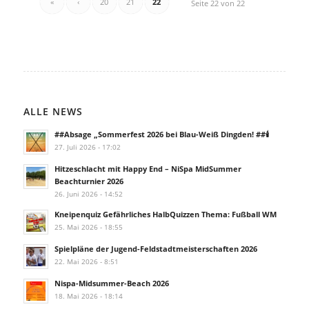
«
‹
20
21
22
Seite 22 von 22
ALLE NEWS
##Absage „Sommerfest 2026 bei Blau-Weiß Dingden! ##🕯️
27. Juli 2026 - 17:02
Hitzeschlacht mit Happy End – NiSpa MidSummer
Beachturnier 2026
26. Juni 2026 - 14:52
Kneipenquiz Gefährliches HalbQuizzen Thema: Fußball WM
25. Mai 2026 - 18:55
Spielpläne der Jugend-Feldstadtmeisterschaften 2026
22. Mai 2026 - 8:51
Nispa-Midsummer-Beach 2026
18. Mai 2026 - 18:14