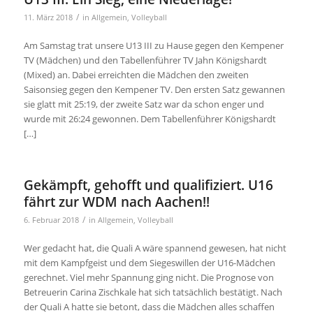
/
11. März 2018
in
Allgemein
,
Volleyball
Am Samstag trat unsere U13 III zu Hause gegen den Kempener
TV (Mädchen) und den Tabellenführer TV Jahn Königshardt
(Mixed) an. Dabei erreichten die Mädchen den zweiten
Saisonsieg gegen den Kempener TV. Den ersten Satz gewannen
sie glatt mit 25:19, der zweite Satz war da schon enger und
wurde mit 26:24 gewonnen. Dem Tabellenführer Königshardt
[…]
Gekämpft, gehofft und qualifiziert. U16
fährt zur WDM nach Aachen!!
/
6. Februar 2018
in
Allgemein
,
Volleyball
Wer gedacht hat, die Quali A wäre spannend gewesen, hat nicht
mit dem Kampfgeist und dem Siegeswillen der U16-Mädchen
gerechnet. Viel mehr Spannung ging nicht. Die Prognose von
Betreuerin Carina Zischkale hat sich tatsächlich bestätigt. Nach
der Quali A hatte sie betont, dass die Mädchen alles schaffen