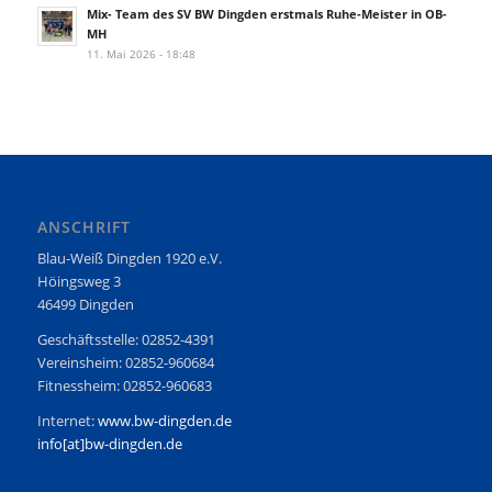
Mix- Team des SV BW Dingden erstmals Ruhe-Meister in OB-
MH
11. Mai 2026 - 18:48
ANSCHRIFT
Blau-Weiß Dingden 1920 e.V.
Höingsweg 3
46499 Dingden
Geschäftsstelle: 02852-4391
Vereinsheim: 02852-960684
Fitnessheim: 02852-960683
Internet:
www.bw-dingden.de
info[at]bw-dingden.de