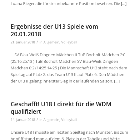
Luana Rieger, die für sie unbekannte Position besetzen. Die […]
Ergebnisse der U13 Spiele vom
20.01.2018
/
21. Januar 2018
in
Allgemein
,
Volleyball
SV Blau-Weiß Dingden Mädchen II TuB Bocholt Mädchen 2:0
(25:16 25:13 ) TuB Bocholt Mädchen SV Blau-Weiß Dingden
Mädchen 0:2 (14:25 14:25 ) Die Mannschaft U13 steht nach dem
Spieltag auf Platz 2, das Team U13 II auf Platz 6. Den Mädchen
der U13 II gelang ihr erster Sieg in der laufenden Saison. […]
Geschafft! U18 I direkt für die WDM
qualifiziert
/
14. Januar 2018
in
Allgemein
,
Volleyball
Unsere U18 I musste am letzten Spieltag nach Münster. Bis zum
Anpfiff stand man auf dem 6. Platz in der Tabelle und hätte