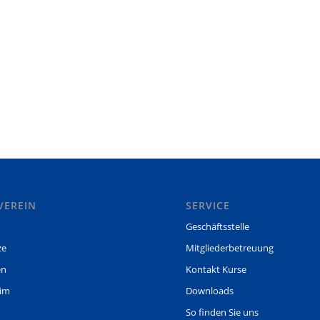
VEREIN
SERVICE
Geschäftsstelle
ze
Mitgliederbetreuung
en
Kontakt Kurse
eim
Downloads
So finden Sie uns