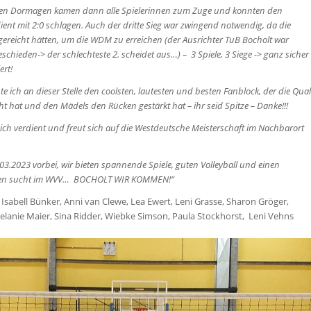
egen Dormagen kamen dann alle Spielerinnen zum Zuge und konnten den
dient mit 2:0 schlagen. Auch der dritte Sieg war zwingend notwendig, da die
t gereicht hätten, um die WDM zu erreichen (der Ausrichter TuB Bocholt war
eschieden-> der schlechteste 2. scheidet aus…) – 3 Spiele, 3 Siege -> ganz sicher
ert!
ch an dieser Stelle den coolsten, lautesten und besten Fanblock, der die Qual
 hat und den Mädels den Rücken gestärkt hat – ihr seid Spitze – Danke!!!
ich verdient und freut sich auf die Westdeutsche Meisterschaft im Nachbarort
3.2023 vorbei, wir bieten spannende Spiele, guten Volleyball und einen
ichen sucht im WVV… BOCHOLT WIR KOMMEN!“
 Isabell Bünker, Anni van Clewe, Lea Ewert, Leni Grasse, Sharon Gröger,
Melanie Maier, Sina Ridder, Wiebke Simson, Paula Stockhorst, Leni Vehns