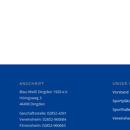
ANSCHRIFT
UNSER 
Blau-Weiß Dingden 1920 e.V.
Vorstand
Höingsweg 3
Sportplät
46499 Dingden
Sporthall
Geschäftsstelle: 02852-4391
Vereinsh
Vereinsheim: 02852-960684
Fitnessheim: 02852-960683