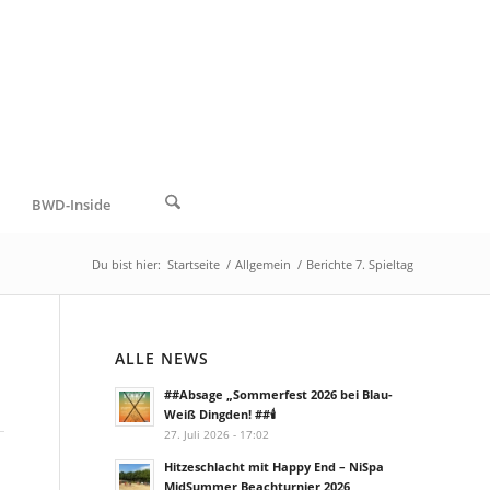
BWD-Inside
Du bist hier:
Startseite
/
Allgemein
/
Berichte 7. Spieltag
ALLE NEWS
##Absage „Sommerfest 2026 bei Blau-
Weiß Dingden! ##🕯️
27. Juli 2026 - 17:02
Hitzeschlacht mit Happy End – NiSpa
MidSummer Beachturnier 2026