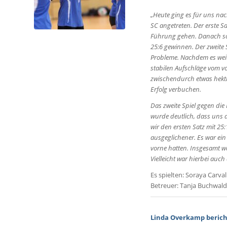
„Heute ging es für uns na
SC angetreten. Der erste S
Führung gehen. Danach sch
25:6 gewinnen. Der zweite 
Probleme. Nachdem es weit
stabilen Aufschläge vom v
zwischendurch etwas hekti
Erfolg verbuchen.
Das zweite Spiel gegen di
wurde deutlich, dass uns d
wir den ersten Satz mit 25:
ausgeglichener. Es war ein
vorne hatten. Insgesamt wa
Vielleicht war hierbei auch
Es spielten: Soraya Carv
Betreuer: Tanja Buchwal
Linda Overkamp berich