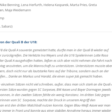
, Nike Benning, Lena Herfurth, Helena Kasparek, Marta Pries, Greta
sen, Maja Weidemann
amp
. Sabarz)
on der Quali B der U18:
 die Quali A souverän gemeistert hatte, durfte man in der Quali B wieder auf
r zurückgreifen. Die Verletzte Ina Weyers und die U16 Spielerinnen Lotte Rosa
der Quali A ausgeholfen hatten, ließen es sich aber nicht nehmen die Fahrt nach
ag anzutreten, um die Mannschaft zu unterstützen. Unterstützen musste abe
ltern, doch nicht nur als lautstarke Fans auf der Tribüne, sondern auch an der
pfeifen… Danke an Markus und Harald, die einen super Job gemacht haben.
einzelnen Sätzen nicht viel schreiben, außer, dass man sich stark an die Quali 
e ersten Sätze wurden gegen SC Sorpesee, BW Aasee und Bayer Dormagen jeweils
nnen, in den zweiten Sätzen fehlte ein wenig Konstanz. Im dritten Satz gegen
erinnen vom SC Sorpesee, machte der Druck in unserem Angriff den
an erst den dritten Matchball nutzen konnte. Gegen Blau-Weiß Aasee war man
z immer in Front und konnte aus einer stabilen Annahme heraus immer wieder