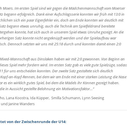
ch Moers. Im ersten Spiel sind wir gegen die Mädchenmannschaft vom Moerser
atz begann erfolgreich. Dank einer Aufschlagsserie konnten wir früh mit 13:0 in
lichen sich ein paar Eigenfehler ein, doch am Ende konnten wir deutlich mit
Satz begann etwas unruhig, auch die Technik am Spielfeldrand bereitete
ergehen konnte, hat sich auch in unserem Spiel etwas Unruhe gezeigt. An die
orherigen Satz konnte nicht angeknüpft werden und der Spielaufbau war
sch. Dennoch setzten wir uns mit 25:18 durch und konnten damit einen 2:0
e Mixed-Mannschaft aus Dinslaken haben wir mit 2:0 gewonnen. Von Beginn an
ieses Spiel mehr fordern wird. Im ersten Satz gab es viele gute Spielzüge, sodas
11 für uns entscheiden konnten. Der zweite Satz gestaltete sich deutlich
 Kopf-an-Kopf-Rennen, bei dem wir am Ende mit einer starken Leistung die Nase
r es ein wirklich gutes Spiel, bei dem die Mädels ihr Können gezeigt haben.
 die in Aussicht gestellte Belohnung ein Motivationsfaktor…“
alho, Lana Koostra, Ida Küpper, Smilla Schumann, Lynn Seesing
d und Janine Wanders
tet von der Zwischenrunde der U14: