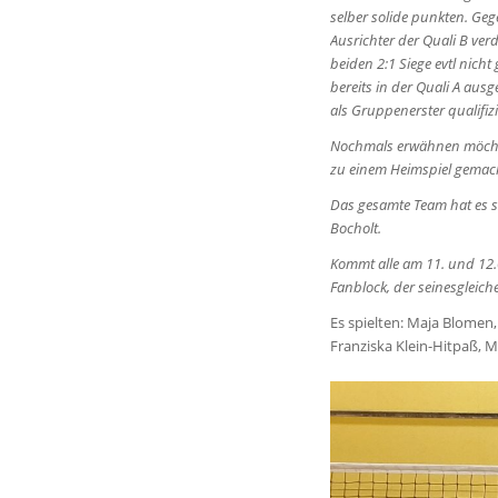
selber solide punkten. G
Ausrichter der Quali B ver
beiden 2:1 Siege evtl nich
bereits in der Quali A ausg
als Gruppenerster qualifizi
Nochmals erwähnen möchte i
zu einem Heimspiel gemacht
Das gesamte Team hat es s
Bocholt.
Kommt alle am 11. und 12.0
Fanblock, der seinesgle
Es spielten: Maja Blomen,
Franziska Klein-Hitpaß, 