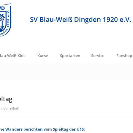
lau-Weiß Kids
Kurse
Sportarten
Service
Fanshop
eltag
in
,
Volleyball
ne Wanders berichten vom Spieltag der U15: