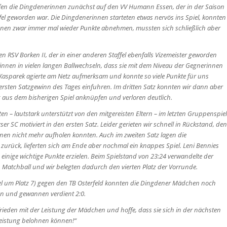
fen die Dingdenerinnen zunächst auf den VV Humann Essen, der in der Saison
ffel geworden war. Die Dingdenerinnen starteten etwas nervös ins Spiel, konnten
nen zwar immer mal wieder Punkte abnehmen, mussten sich schließlich aber
n RSV Borken II, der in einer anderen Staffel ebenfalls Vizemeister geworden
innen in vielen langen Ballwechseln, dass sie mit dem Niveau der Gegnerinnen
Kasparek agierte am Netz aufmerksam und konnte so viele Punkte für uns
ersten Satzgewinn des Tages einfuhren. Im dritten Satz konnten wir dann aber
ng aus dem bisherigen Spiel anknüpfen und verloren deutlich.
en – lautstark unterstützt von den mitgereisten Eltern – im letzten Gruppenspiel
er SC motiviert in den ersten Satz. Leider gerieten wir schnell in Rückstand, den
tionen nicht mehr aufholen konnten. Auch im zweiten Satz lagen die
zurück, lieferten sich am Ende aber nochmal ein knappes Spiel. Leni Bennies
 einige wichtige Punkte erzielen. Beim Spielstand von 23:24 verwandelte der
Matchball und wir belegten dadurch den vierten Platz der Vorrunde.
piel um Platz 7) gegen den TB Osterfeld konnten die Dingdener Mädchen noch
n und gewannen verdient 2:0.
rieden mit der Leistung der Mädchen und hoffe, dass sie sich in der nächsten
 Leistung belohnen können!“