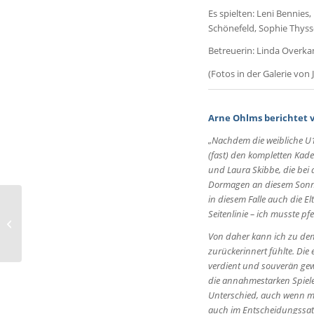
Es spielten: Leni Bennies
Schönefeld, Sophie Thys
Betreuerin: Linda Overk
(Fotos in der Galerie von J
Arne Ohlms berichtet v
„Nachdem die weibliche U18
(fast) den kompletten Kade
und Laura Skibbe, die bei 
Dormagen an diesem Sonnt
in diesem Falle auch die E
Seitenlinie – ich musste 
Erste verschenkt Sieg in
Emlichheim
Von daher kann ich zu den 
zurückerinnert fühlte. Di
verdient und souverän gewo
die annahmestarken Spiel
Unterschied, auch wenn m
auch im Entscheidungssat