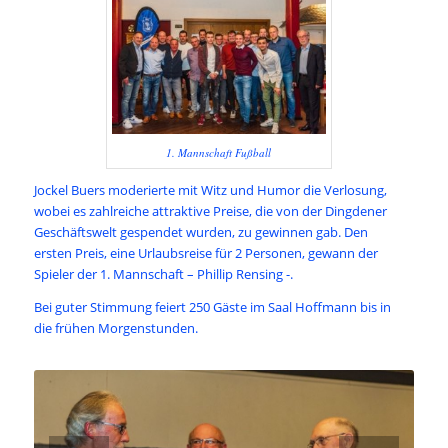
1. Mannschaft Fußball
Jockel Buers moderierte mit Witz und Humor die Verlosung,
wobei es zahlreiche attraktive Preise, die von der Dingdener
Geschäftswelt gespendet wurden, zu gewinnen gab. Den
ersten Preis, eine Urlaubsreise für 2 Personen, gewann der
Spieler der 1. Mannschaft – Phillip Rensing -.
Bei guter Stimmung feiert 250 Gäste im Saal Hoffmann bis in
die frühen Morgenstunden.