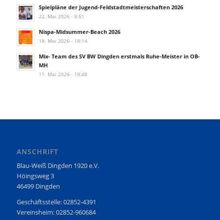
Spielpläne der Jugend-Feldstadtmeisterschaften 2026
22. Mai 2026 - 8:51
Nispa-Midsummer-Beach 2026
18. Mai 2026 - 18:14
Mix- Team des SV BW Dingden erstmals Ruhe-Meister in OB-
MH
11. Mai 2026 - 18:48
ANSCHRIFT
Blau-Weiß Dingden 1920 e.V.
Höingsweg 3
46499 Dingden
Geschäftsstelle: 02852-4391
Vereinsheim: 02852-960684