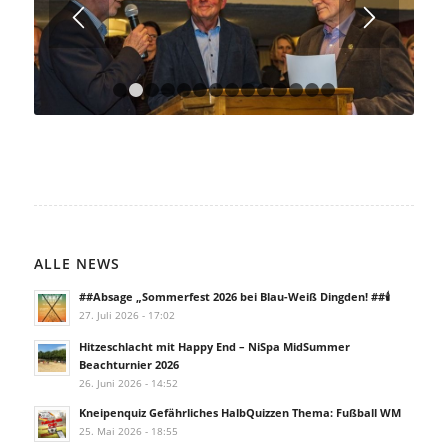
1
2
3
4
5
6
7
8
9
10
11
12
13
14
ALLE NEWS
##Absage „Sommerfest 2026 bei Blau-Weiß Dingden! ##🕯️
27. Juli 2026 - 17:02
Hitzeschlacht mit Happy End – NiSpa MidSummer
Beachturnier 2026
26. Juni 2026 - 14:52
Kneipenquiz Gefährliches HalbQuizzen Thema: Fußball WM
25. Mai 2026 - 18:55