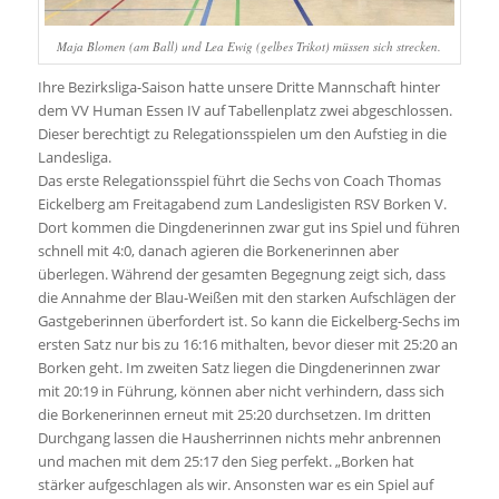
Maja Blomen (am Ball) und Lea Ewig (gelbes Trikot) müssen sich strecken.
Ihre Bezirksliga-Saison hatte unsere Dritte Mannschaft hinter
dem VV Human Essen IV auf Tabellenplatz zwei abgeschlossen.
Dieser berechtigt zu Relegationsspielen um den Aufstieg in die
Landesliga.
Das erste Relegationsspiel führt die Sechs von Coach Thomas
Eickelberg am Freitagabend zum Landesligisten RSV Borken V.
Dort kommen die Dingdenerinnen zwar gut ins Spiel und führen
schnell mit 4:0, danach agieren die Borkenerinnen aber
überlegen. Während der gesamten Begegnung zeigt sich, dass
die Annahme der Blau-Weißen mit den starken Aufschlägen der
Gastgeberinnen überfordert ist. So kann die Eickelberg-Sechs im
ersten Satz nur bis zu 16:16 mithalten, bevor dieser mit 25:20 an
Borken geht. Im zweiten Satz liegen die Dingdenerinnen zwar
mit 20:19 in Führung, können aber nicht verhindern, dass sich
die Borkenerinnen erneut mit 25:20 durchsetzen. Im dritten
Durchgang lassen die Hausherrinnen nichts mehr anbrennen
und machen mit dem 25:17 den Sieg perfekt. „Borken hat
stärker aufgeschlagen als wir. Ansonsten war es ein Spiel auf