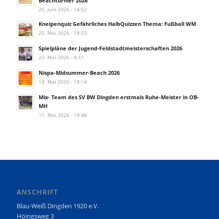
Beachturnier 2026
26. Juni 2026 - 14:52
Kneipenquiz Gefährliches HalbQuizzen Thema: Fußball WM
25. Mai 2026 - 18:55
Spielpläne der Jugend-Feldstadtmeisterschaften 2026
22. Mai 2026 - 8:51
Nispa-Midsummer-Beach 2026
18. Mai 2026 - 18:14
Mix- Team des SV BW Dingden erstmals Ruhe-Meister in OB-
MH
11. Mai 2026 - 18:48
ANSCHRIFT
Blau-Weiß Dingden 1920 e.V.
Höingsweg 3