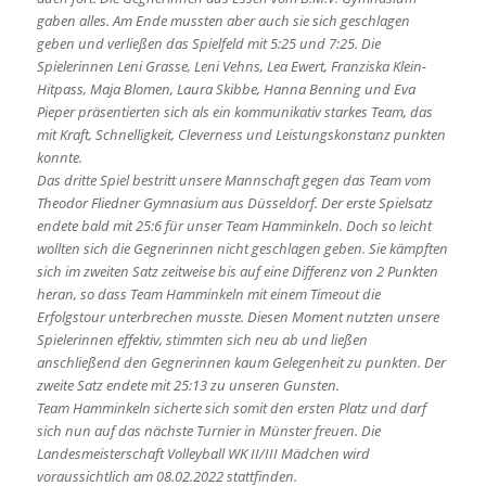
gaben alles. Am Ende mussten aber auch sie sich geschlagen
geben und verließen das Spielfeld mit 5:25 und 7:25. Die
Spielerinnen Leni Grasse, Leni Vehns, Lea Ewert, Franziska Klein-
Hitpass, Maja Blomen, Laura Skibbe, Hanna Benning und Eva
Pieper präsentierten sich als ein kommunikativ starkes Team, das
mit Kraft, Schnelligkeit, Cleverness und Leistungskonstanz punkten
konnte.
Das dritte Spiel bestritt unsere Mannschaft gegen das Team vom
Theodor Fliedner Gymnasium aus Düsseldorf. Der erste Spielsatz
endete bald mit 25:6 für unser Team Hamminkeln. Doch so leicht
wollten sich die Gegnerinnen nicht geschlagen geben. Sie kämpften
sich im zweiten Satz zeitweise bis auf eine Differenz von 2 Punkten
heran, so dass Team Hamminkeln mit einem Timeout die
Erfolgstour unterbrechen musste. Diesen Moment nutzten unsere
Spielerinnen effektiv, stimmten sich neu ab und ließen
anschließend den Gegnerinnen kaum Gelegenheit zu punkten. Der
zweite Satz endete mit 25:13 zu unseren Gunsten.
Team Hamminkeln sicherte sich somit den ersten Platz und darf
sich nun auf das nächste Turnier in Münster freuen. Die
Landesmeisterschaft Volleyball WK II/III Mädchen wird
voraussichtlich am 08.02.2022 stattfinden.