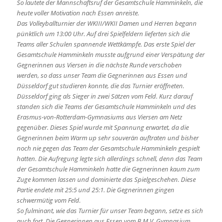
So lautete der Mannschaftsruf der Gesamtschule Hamminkeln, die
heute voller Motivation nach Essen anreiste.
Das Volleyballturnier der WKIII/WKII Damen und Herren begann
pünktlich um 13:00 Uhr. Auf drei Spielfeldern lieferten sich die
Teams aller Schulen spannende Wettkämpfe. Das erste Spiel der
Gesamtschule Hamminkeln musste aufgrund einer Verspätung der
Gegnerinnen aus Viersen in die nächste Runde verschoben
werden, so dass unser Team die Gegnerinnen aus Essen und
Düsseldorf gut studieren konnte, die das Turnier eröffneten.
Düsseldorf ging als Sieger in zwei Sätzen vom Feld. Kurz darauf
standen sich die Teams der Gesamtschule Hamminkeln und des
Erasmus-von-Rotterdam-Gymnasiums aus Viersen am Netz
gegenüber. Dieses Spiel wurde mit Spannung erwartet, da die
Gegnerinnen beim Warm up sehr souverän auftraten und bisher
noch nie gegen das Team der Gesamtschule Hamminkeln gespielt
hatten. Die Aufregung legte sich allerdings schnell, denn das Team
der Gesamtschule Hamminkeln hatte die Gegnerinnen kaum zum
Zuge kommen lassen und dominierte das Spielgeschehen. Diese
Partie endete mit 25:5 und 25:1. Die Gegnerinnen gingen
schwermütig vom Feld.
So fulminant, wie das Turnier für unser Team begann, setze es sich
auch fort. Die Gegnerinnen aus Essen vom B.M.V. Gymnasium