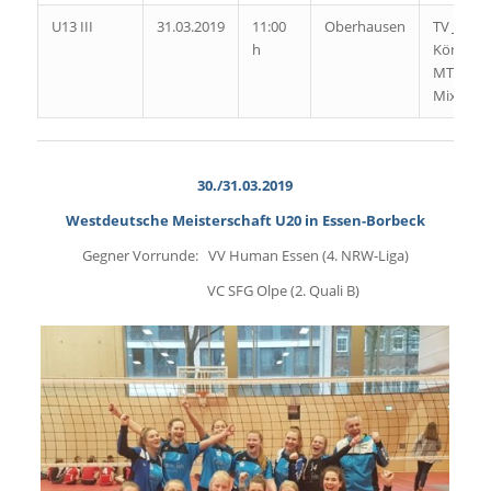
U13 III
31.03.2019
11:00
Oberhausen
TV Jahn
h
Königs
MTG Hor
Mixed
30./31.03.2019
Westdeutsche Meisterschaft U20 in Essen-Borbeck
Gegner Vorrunde: VV Human Essen (4. NRW-Liga)
VC SFG Olpe (2. Quali B)