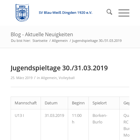
Blog - Aktuelle Neuigkeiten
Du bist hier:
Startseite
/
Allgemein
/
Jugendspieltage 30./31.03.2019
Jugendspieltage 30./31.03.2019
/
25. März 2019
in
Allgemein
,
Volleyball
Mannschaft
Datum
Beginn
Spielort
Gegner
U13 I
31.03.2019
11:00
Borken-
Quali B,
h
Burlo
RC Borke
Burlo
Moerser