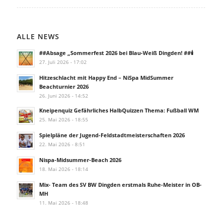
ALLE NEWS
##Absage „Sommerfest 2026 bei Blau-Weiß Dingden! ##🕯️
27. Juli 2026 - 17:02
Hitzeschlacht mit Happy End – NiSpa MidSummer
Beachturnier 2026
26. Juni 2026 - 14:52
Kneipenquiz Gefährliches HalbQuizzen Thema: Fußball WM
25. Mai 2026 - 18:55
Spielpläne der Jugend-Feldstadtmeisterschaften 2026
22. Mai 2026 - 8:51
Nispa-Midsummer-Beach 2026
18. Mai 2026 - 18:14
Mix- Team des SV BW Dingden erstmals Ruhe-Meister in OB-
MH
11. Mai 2026 - 18:48