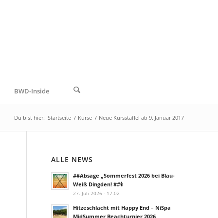
BWD-Inside
Du bist hier:
Startseite
/
Kurse
/
Neue Kursstaffel ab 9. Januar 2017
ALLE NEWS
##Absage „Sommerfest 2026 bei Blau-
Weiß Dingden! ##🕯️
27. Juli 2026 - 17:02
Hitzeschlacht mit Happy End – NiSpa
MidSummer Beachturnier 2026