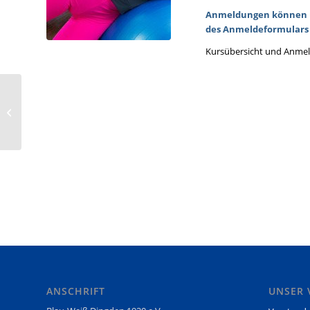
Anmeldungen können üb
des Anmeldeformulars 
Kursübersicht und Anme
„Aus einem guten Jahr
ein sehr gutes machen“
ANSCHRIFT
UNSER 