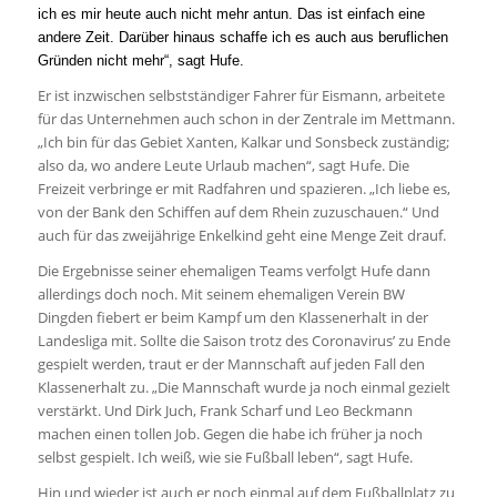
ich es mir heute auch nicht mehr antun. Das ist einfach eine
andere Zeit. Darüber hinaus schaffe ich es auch aus beruflichen
Gründen nicht mehr“, sagt Hufe.
Er ist inzwischen selbstständiger Fahrer für Eismann, arbeitete
für das Unternehmen auch schon in der Zentrale im Mettmann.
„Ich bin für das Gebiet Xanten, Kalkar und Sonsbeck zuständig;
also da, wo andere Leute Urlaub machen“, sagt Hufe. Die
Freizeit verbringe er mit Radfahren und spazieren. „Ich liebe es,
von der Bank den Schiffen auf dem Rhein zuzuschauen.“ Und
auch für das zweijährige Enkelkind geht eine Menge Zeit drauf.
Die Ergebnisse seiner ehemaligen Teams verfolgt Hufe dann
allerdings doch noch. Mit seinem ehemaligen Verein BW
Dingden fiebert er beim Kampf um den Klassenerhalt in der
Landesliga mit. Sollte die Saison trotz des Coronavirus’ zu Ende
gespielt werden, traut er der Mannschaft auf jeden Fall den
Klassenerhalt zu. „Die Mannschaft wurde ja noch einmal gezielt
verstärkt. Und Dirk Juch, Frank Scharf und Leo Beckmann
machen einen tollen Job. Gegen die habe ich früher ja noch
selbst gespielt. Ich weiß, wie sie Fußball leben“, sagt Hufe.
Hin und wieder ist auch er noch einmal auf dem Fußballplatz zu