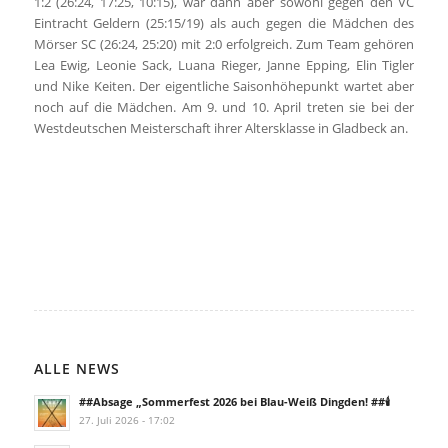
1:2 (26:24, 17:25, 10:15), war dann aber sowohl gegen den VC
Eintracht Geldern (25:15/19) als auch gegen die Mädchen des
Mörser SC (26:24, 25:20) mit 2:0 erfolgreich. Zum Team gehören
Lea Ewig, Leonie Sack, Luana Rieger, Janne Epping, Elin Tigler
und Nike Keiten. Der eigentliche Saisonhöhepunkt wartet aber
noch auf die Mädchen. Am 9. und 10. April treten sie bei der
Westdeutschen Meisterschaft ihrer Altersklasse in Gladbeck an.
ALLE NEWS
##Absage „Sommerfest 2026 bei Blau-Weiß Dingden! ##🕯️
27. Juli 2026 - 17:02