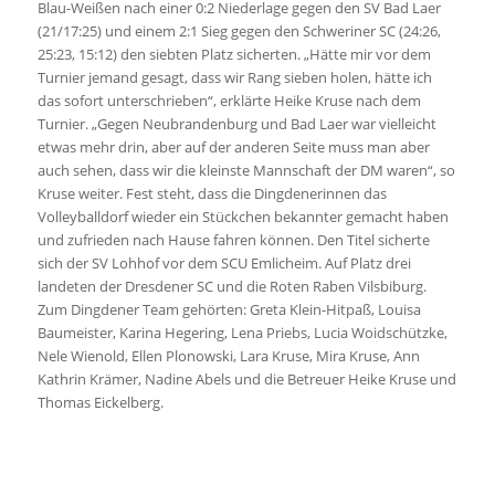
Blau-Weißen nach einer 0:2 Niederlage gegen den SV Bad Laer
(21/17:25) und einem 2:1 Sieg gegen den Schweriner SC (24:26,
25:23, 15:12) den siebten Platz sicherten. „Hätte mir vor dem
Turnier jemand gesagt, dass wir Rang sieben holen, hätte ich
das sofort unterschrieben“, erklärte Heike Kruse nach dem
Turnier. „Gegen Neubrandenburg und Bad Laer war vielleicht
etwas mehr drin, aber auf der anderen Seite muss man aber
auch sehen, dass wir die kleinste Mannschaft der DM waren“, so
Kruse weiter. Fest steht, dass die Dingdenerinnen das
Volleyballdorf wieder ein Stückchen bekannter gemacht haben
und zufrieden nach Hause fahren können. Den Titel sicherte
sich der SV Lohhof vor dem SCU Emlicheim. Auf Platz drei
landeten der Dresdener SC und die Roten Raben Vilsbiburg.
Zum Dingdener Team gehörten: Greta Klein-Hitpaß, Louisa
Baumeister, Karina Hegering, Lena Priebs, Lucia Woidschützke,
Nele Wienold, Ellen Plonowski, Lara Kruse, Mira Kruse, Ann
Kathrin Krämer, Nadine Abels und die Betreuer Heike Kruse und
Thomas Eickelberg.