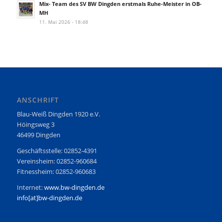
Mix- Team des SV BW Dingden erstmals Ruhe-Meister in OB-
MH
11. Mai 2026 - 18:48
ANSCHRIFT
Blau-Weiß Dingden 1920 e.V.
Höingsweg 3
46499 Dingden
Geschäftsstelle: 02852-4391
Vereinsheim: 02852-960684
Fitnessheim: 02852-960683
Internet:
www.bw-dingden.de
info[at]bw-dingden.de