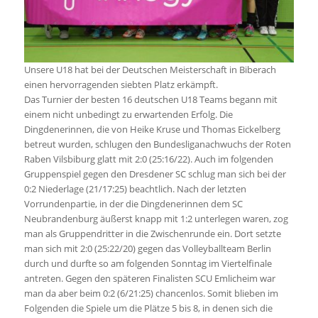
Unsere U18 hat bei der Deutschen Meisterschaft in Biberach
einen hervorragenden siebten Platz erkämpft.
Das Turnier der besten 16 deutschen U18 Teams begann mit
einem nicht unbedingt zu erwartenden Erfolg. Die
Dingdenerinnen, die von Heike Kruse und Thomas Eickelberg
betreut wurden, schlugen den Bundesliganachwuchs der Roten
Raben Vilsbiburg glatt mit 2:0 (25:16/22). Auch im folgenden
Gruppenspiel gegen den Dresdener SC schlug man sich bei der
0:2 Niederlage (21/17:25) beachtlich. Nach der letzten
Vorrundenpartie, in der die Dingdenerinnen dem SC
Neubrandenburg äußerst knapp mit 1:2 unterlegen waren, zog
man als Gruppendritter in die Zwischenrunde ein. Dort setzte
man sich mit 2:0 (25:22/20) gegen das Volleyballteam Berlin
durch und durfte so am folgenden Sonntag im Viertelfinale
antreten. Gegen den späteren Finalisten SCU Emlicheim war
man da aber beim 0:2 (6/21:25) chancenlos. Somit blieben im
Folgenden die Spiele um die Plätze 5 bis 8, in denen sich die