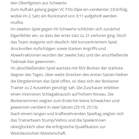
den Oberligisten aus Schwerte.
Zum Auftakt gelang gegen VC FSG Olpe ein verdienter 2:0-Erfolg,
wobei im 2. Satz ein Rückstand von 3:11 aufgeholt werden
mußte.
Im zweiten Spiel gegen VV Schwerte schlichen sich zunächst
Eigenfehler ein, so dass der erste Satz zu 21 verloren ging. Doch
das Team steigerte sich deutlich: Mit konzentriertem Spiel,
druckvollen Aufschlägen sowie starken Angriffs-und
Abwehraktionen wurden der zweite Satz und der anschließende
Tiebreak klar gewonnen.
Im abschließenden Spiel wartete mit RSV Borken der stärkste
Gegner des Tages. Über weite Strecken des ersten Satzes hielten
die Dingderinnen das Spiel offen, so dass sich der Borkener
Trainer zu 2 Auszeiten genötigt sah. Die Zuschauer erlebten
einen intensiven Schlagabtausch auf hohem Niveau. Die
Borkenerinnen zeigten zum Ende hin keine Schwächen und
gewannen verdient in zwei Sätzen (25:19, 25:13).
Nach einem langen und kräftezehrenden Spieltag zeigten sich
das Trainerteam Stump/Vehns und die Spielerinnen
überglücklich über die erfolgreiche Qualifikation zur
Westdeutschen Meisterschaft.