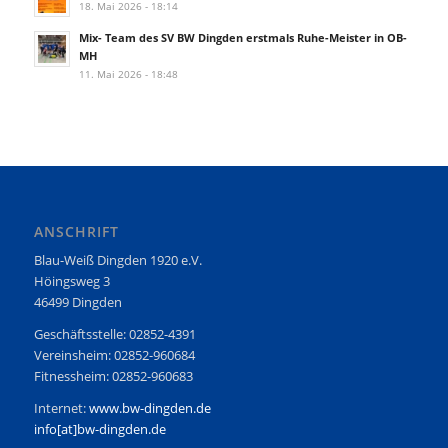
18. Mai 2026 - 18:14
Mix- Team des SV BW Dingden erstmals Ruhe-Meister in OB-
MH
11. Mai 2026 - 18:48
ANSCHRIFT
Blau-Weiß Dingden 1920 e.V.
Höingsweg 3
46499 Dingden
Geschäftsstelle: 02852-4391
Vereinsheim: 02852-960684
Fitnessheim: 02852-960683
Internet:
www.bw-dingden.de
info[at]bw-dingden.de