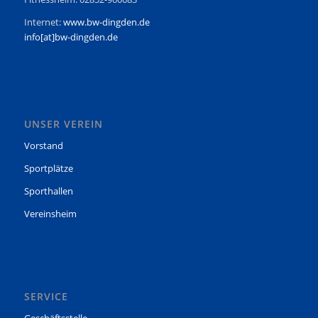
Internet:
www.bw-dingden.de
info[at]bw-dingden.de
UNSER VEREIN
Vorstand
Sportplätze
Sporthallen
Vereinsheim
SERVICE
Geschäftsstelle