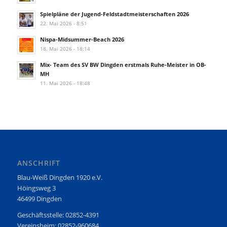
Spielpläne der Jugend-Feldstadtmeisterschaften 2026
22. Mai 2026 - 8:51
Nispa-Midsummer-Beach 2026
18. Mai 2026 - 18:14
Mix- Team des SV BW Dingden erstmals Ruhe-Meister in OB-
MH
11. Mai 2026 - 18:48
ANSCHRIFT
Blau-Weiß Dingden 1920 e.V.
Höingsweg 3
46499 Dingden
Geschäftsstelle: 02852-4391
Vereinsheim: 02852-960684