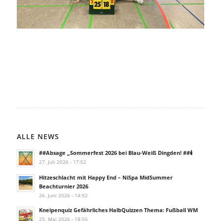
ALLE NEWS
##Absage „Sommerfest 2026 bei Blau-Weiß Dingden! ##🕯️
27. Juli 2026 - 17:02
Hitzeschlacht mit Happy End – NiSpa MidSummer
Beachturnier 2026
26. Juni 2026 - 14:52
Kneipenquiz Gefährliches HalbQuizzen Thema: Fußball WM
25. Mai 2026 - 18:55