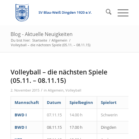
Blog - Aktuelle Neuigkeiten
Du bist hier:
Startseite
/
Allgemein
/
Volleyball – die nächsten Spiele (05.11. – 08.11.15)
Volleyball – die nächsten Spiele
(05.11. – 08.11.15)
/
2. November 2015
in
Allgemein
,
Volleyball
Mannschaft
Datum
Spielbeginn
Spielort
BWD I
07.11.15
14.00 h
Schwerin
BWD I
08.11.15
17.00 h
Dingden