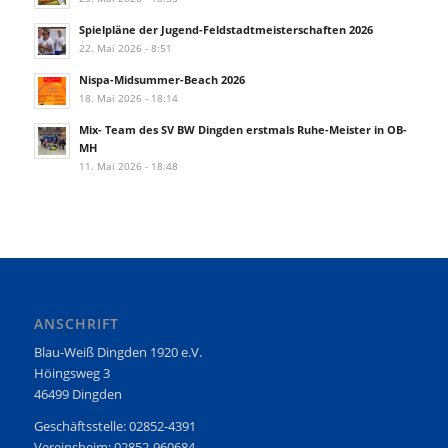
Spielpläne der Jugend-Feldstadtmeisterschaften 2026
22. Mai 2026 - 8:51
Nispa-Midsummer-Beach 2026
18. Mai 2026 - 18:14
Mix- Team des SV BW Dingden erstmals Ruhe-Meister in OB-
MH
11. Mai 2026 - 18:48
ANSCHRIFT
Blau-Weiß Dingden 1920 e.V.
Höingsweg 3
46499 Dingden
Geschäftsstelle: 02852-4391
Vereinsheim: 02852-960684