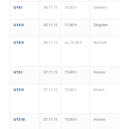
U14 I
08.11.15
15.00 h
Geldern
V
U14 II
05.11.15
17.00 h
Dingden
H
U14 II
08.11.15
ca. 16.30 h
Bocholt
U13 I
07.11.15
15.00 h
Hünxe
U13 II
07.11.15
15.00 h
Moers
J
V
U13 III
07.11.15
15.00 h
Hünxe
S
S