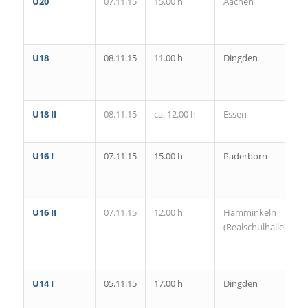
U20
07.11.15
15.00 h
Aachen
U18
08.11.15
11.00 h
Dingden
U18 II
08.11.15
ca. 12.00 h
Essen
V
B
U16 I
07.11.15
15.00 h
Paderborn
U16 II
07.11.15
12.00 h
Hamminkeln
(Realschulhalle)
V
U14 I
05.11.15
17.00 h
Dingden
H