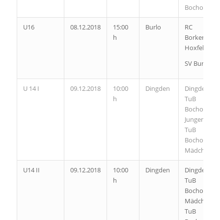
Bocholt
U16
08.12.2018
15:00
Burlo
RC
h
Borken-
Hoxfeld II
SV Burlo
U 14 I
09.12.2018
10:00
Dingden
Dingden II
h
TuB
Bocholt
Jungen
TuB
Bocholt
Mädchen
U14 II
09.12.2018
10:00
Dingden
Dingden I
h
TuB
Bocholt
Mädchen
TuB