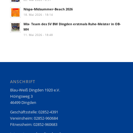
Nispa-Midsummer-Beach 2026
18. Mai 2026 - 18:14
Mix- Team des SV BW Dingden erstmals Ruhe-Meister in OB-
MH
11. Mai 2026 - 18:48
ANSCHRIFT
Blau-Weiß Dingden 1920 e.V.
Höingsweg 3
46499 Dingden
Geschäftsstelle: 02852-4391
Vereinsheim: 02852-960684
Fitnessheim: 02852-960683