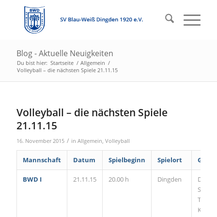
Blog - Aktuelle Neuigkeiten
Du bist hier:
Startseite
/
Allgemein
/
Volleyball – die nächsten Spiele 21.11.15
Volleyball – die nächsten Spiele
21.11.15
/
16. November 2015
in
Allgemein
,
Volleyball
Mannschaft
Datum
Spielbeginn
Spielort
Gegne
BWD I
21.11.15
20.00 h
Dingden
DSHS
Snow
Trex
Köln