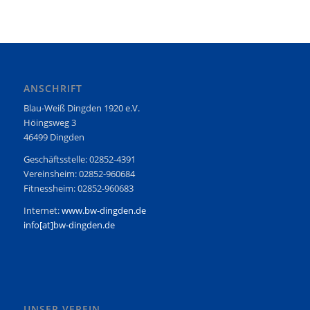
ANSCHRIFT
Blau-Weiß Dingden 1920 e.V.
Höingsweg 3
46499 Dingden
Geschäftsstelle: 02852-4391
Vereinsheim: 02852-960684
Fitnessheim: 02852-960683
Internet:
www.bw-dingden.de
info[at]bw-dingden.de
UNSER VEREIN