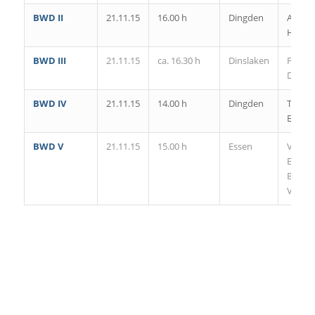
BWD II
21.11.15
16.00 h
Dingden
ATV
Halter
BWD III
21.11.15
ca. 16.30 h
Dinslaken
FS
Duisb
BWD IV
21.11.15
14.00 h
Dingden
TUSE
Essen I
BWD V
21.11.15
15.00 h
Essen
VC
Essen-
Borbe
VI