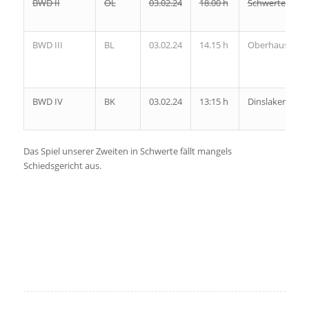
BWD II
OL
03.02.24
18.00 h
Schwerte
BWD III
BL
03.02.24
14.15 h
Oberhausen
BWD IV
BK
03.02.24
13:15 h
Dinslaken
Das Spiel unserer Zweiten in Schwerte fällt mangels
Schiedsgericht aus.