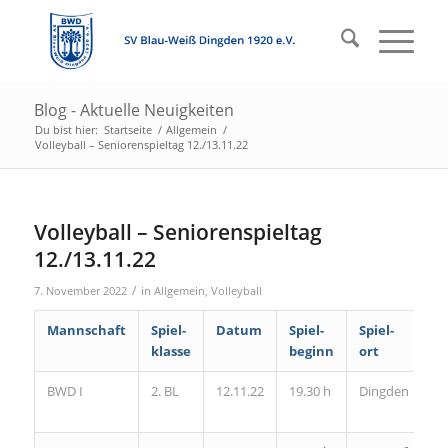
Blog - Aktuelle Neuigkeiten
Du bist hier:
Startseite
/
Allgemein
/
Volleyball – Seniorenspieltag 12./13.11.22
Volleyball – Seniorenspieltag
12./13.11.22
/
7. November 2022
in
Allgemein
,
Volleyball
Mannschaft
Spiel-
Datum
Spiel-
Spiel-
klasse
beginn
ort
BWD I
2. BL
12.11.22
19.30 h
Dingden