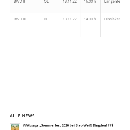
BWD II
OL
13.11.22
16.00 h
Langenfeld
BWD III
BL
13.11.22
14.00 h
Dinslaken
ALLE NEWS
##Absage „Sommerfest 2026 bei Blau-Weiß Dingden! ##🕯️