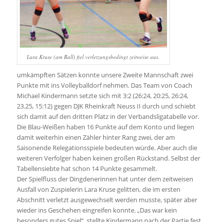
Lara Kruse (am Ball) fiel verletzungsbedingt zeitweise aus.
umkämpften Sätzen konnte unsere Zweite Mannschaft zwei
Punkte mit ins Volleyballdorf nehmen. Das Team von Coach
Michael Kindermann setzte sich mit 3:2 (26:24, 20:25, 26:24,
23.25, 15:12) gegen DJK Rheinkraft Neuss II durch und schiebt
sich damit auf den dritten Platz in der Verbandsligatabelle vor.
Die Blau-Weißen haben 16 Punkte auf dem Konto und liegen
damit weiterhin einen Zähler hinter Rang zwei, der am
Saisonende Relegationsspiele bedeuten würde. Aber auch die
weiteren Verfolger haben keinen großen Rückstand. Selbst der
Tabellensiebte hat schon 14 Punkte gesammelt.
Der Spielfluss der Dingdenerinnen hat unter dem zeitweisen
Ausfall von Zuspielerin Lara Kruse gelitten, die im ersten
Abschnitt verletzt ausgewechselt werden musste, später aber
wieder ins Geschehen eingreifen konnte. „Das war kein
besonders gutes Spiel“, stellte Kindermann nach der Partie fest.