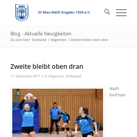
Blog - Aktuelle Neuigkeiten
Du bist hier:
Startseite
/
Allgemein
/
Zweite bleibt oben dran
Zweite bleibt oben dran
/
11. Dezember 2017
in
Allgemein
,
Volleyball
Nach
fünf hart