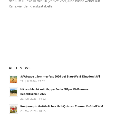
den STV Hünxe III mit 3:0 (25:12/12/21) und bleibt weiter auf
Rang vier der Kreisligatabelle.
ALLE NEWS
##Absage „Sommerfest 2026 bei Blau-Weiß Dingden! ##🕯️
27. Juli 2026 - 17:02
Hitzeschlacht mit Happy End – NiSpa MidSummer
Beachturnier 2026
26. Juni 2026 - 14:52
Kneipenquiz Gefährliches HalbQuizzen Thema: Fußball WM
25. Mai 2026 - 18:55