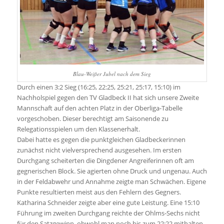
Blau-Weißer Jubel nach dem Sieg
Durch einen 3:2 Sieg (16:25, 22:25, 25:21, 25:17, 15:10) im
Nachholspiel gegen den TV Gladbeck II hat sich unsere Zweite
Mannschaft auf den achten Platz in der Oberliga-Tabelle
vorgeschoben. Dieser berechtigt am Saisonende zu
Relegationsspielen um den Klassenerhalt.
Dabei hatte es gegen die punktgleichen Gladbeckerinnen
zunächst nicht vielversprechend ausgesehen. Im ersten
Durchgang scheiterten die Dingdener Angreiferinnen oft am
gegnerischen Block. Sie agierten ohne Druck und ungenau. Auch
in der Feldabwehr und Annahme zeigte man Schwächen. Eigene
Punkte resultierten meist aus den Fehlern des Gegners.
Katharina Schneider zeigte aber eine gute Leistung. Eine 15:10
Führung im zweiten Durchgang reichte der Ohlms-Sechs nicht
für den Satzgewinn, obwohl man noch bis zum 22:22 mithalten