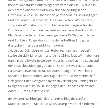
konnte. Mit starken Aufschlägen starteten die Blau-Weißen in
den dritten Abschnitt. Vor allem eine Steigerung in der
Offensive ließ die Hausherrinnen permanent in Führung liegen
und den Anschluss schaffen. Als es im vierten Satz 7:7 stand,
sorgte Ann-Christin Schmitt mit einer Aufschlagserie für den
Durchbruch. Im Tiebreak wechselte man beim Stand von 8:6 für
Blau-Weiß die Seiten. Zwar gelangen dem TV Gladbeck danach
drei Punkte in Folge, das konnte den erhofften Erfolg der
Gastgeberinnen aber nicht verhindern.
„Nach dem 0:2 haben wir den Hebel rechtzeitig umgelegt“,
stellte ein sichtlich erleichterter Arne Ohlms fest. „Wir haben uns
dann in der Abwehr gesteigert. Maja Schultze hat ihre Sache auf
der Zuspielposition gut gemacht“, so Ohlms weiter, der auch
Luisa van Clewe, die extra aus Münster angereist war, lobte.
Schon am kommenden Samstag bekommt seine Mannschaft
Gelegenheit den Relegationsplatz zu verteidigen. Dann geht es
in eigener Halle um 15.00 Uhr gegen den Tabellenletzten BW
Aasee II. (Fotos in der Galerie)
Im zweiten Nachholspiel des Abends schlug die Fünfte
Mannschaft von Trainerduo Klaus Stump / Michael Kindermann