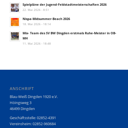
Spielpläne der Jugend-Feldstadtmeisterschaften 2026
22. Mai 2026 - 8:51
Nispa-Midsummer-Beach 2026
18. Mai 2026 - 18:14
Mix- Team des SV BW Dingden erstmals Ruhe-Meister in OB-
MH
11. Mai 2026 - 18:48
ANSCHRIFT
Blau-Weiß Dingden 1920 e.V.
Höingsweg 3
46499 Dingden
Geschäftsstelle: 02852-4391
Vereinsheim: 02852-960684