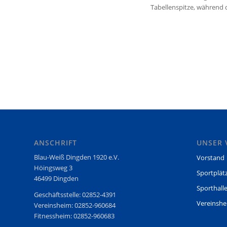
Tabellenspitze, während 
ANSCHRIFT
UNSER 
Blau-Weiß Dingden 1920 e.V.
Vorstand
Höingsweg 3
Sportplät
46499 Dingden
Sporthall
Geschäftsstelle: 02852-4391
Vereinsh
Vereinsheim: 02852-960684
Fitnessheim: 02852-960683