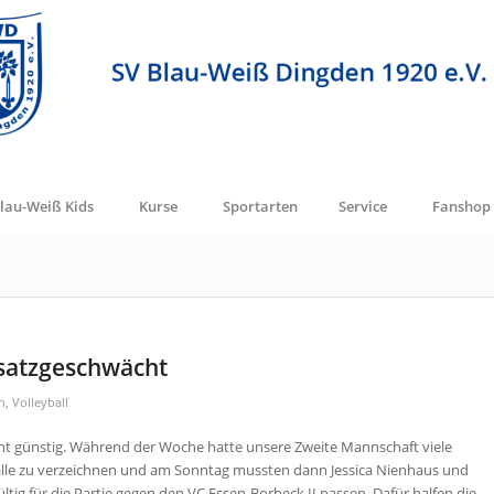
lau-Weiß Kids
Kurse
Sportarten
Service
Fanshop
rsatzgeschwächt
n
,
Volleyball
ht günstig. Während der Woche hatte unsere Zweite Mannschaft viele
älle zu verzeichnen und am Sonntag mussten dann Jessica Nienhaus und
ltig für die Partie gegen den VC Essen-Borbeck II passen. Dafür halfen die