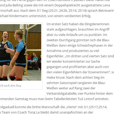
nd Julia Belting sowie die mit einem Doppelspielrecht ausgestattete Lena
nschaft aus. Nach dem 3:1 Sieg (25:21, 24:26, 25:14, 25:14) sprach Betreueri
ichael Kindermann unterstützt, von einem verdienten Erfolg.
Im ersten Satz haben die Dingdenerinnen
stark aufgeschlagen, brauchten im Angriff
aber zu viele Anläufe um zu punkten. Im
zweiten Durchgang gönnten sich die Blau-
Weißen dann einige Schwächephasen in der
Annahme und produzierten zu viel
Eigenfehler. „Im dritten und vierten Satz sind
wir wieder konzentrierter zur Sache
gegangen und profitierten aber auch von
den vielen Eigenfehlern der Essenerinnen“, s
Heike Kruse. Nach dem achten Sieg im
zehnten Saisonspiel rangieren die Blau-
ich nach dem Sieg.
Weißen weiter auf Rang zwei der
Verbandsligatabelle, vier Punkte hinter dem
menden Samstag muss man beim Tabellenletzten TuS Lintorf antreten.
ligaduell konnte die Dritte Mannschaft die „Vierte“ mit 3:1 (25:17,25:14,
Das Team von Coach Tong Le bleibt damit unangefochten an der