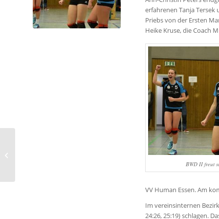
erfahrenen Tanja Tersek u
Priebs von der Ersten Man
Heike Kruse, die Coach M
Landesfinale knapp
verpasst
BWD II freut s
VV Human Essen. Am kom
Im vereinsinternen Bezirks
24:26, 25:19) schlagen. 