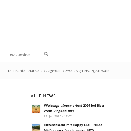
BWD-Inside
Du bist hier:
Startseite
/
Allgemein
/
Zweite siegt ersatzgeschwächt
ALLE NEWS
##Absage „Sommerfest 2026 bei Blau-
Weiß Dingden! ##🕯️
27. Juli 2026 - 17:02
Hitzeschlacht mit Happy End – NiSpa
MidSummer Beachturnier 2026