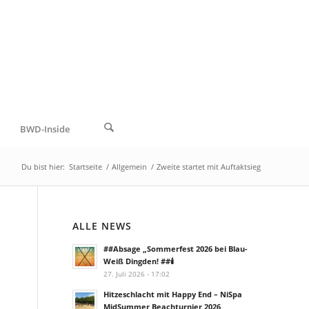
BWD-Inside
Du bist hier:
Startseite
/
Allgemein
/
Zweite startet mit Auftaktsieg
ALLE NEWS
##Absage „Sommerfest 2026 bei Blau-
Weiß Dingden! ##🕯️
27. Juli 2026 - 17:02
Hitzeschlacht mit Happy End – NiSpa
MidSummer Beachturnier 2026