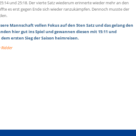
 25:14 und 25:18. Der vierte Satz wiederum erinnerte wieder mehr an den
chaffte es erst gegen Ende sich wieder ranzukämpfen. Dennoch musste der
den.
sere Mannschaft vollen Fokus auf den 5ten Satz und das gelang den
anden hier gut ins Spiel und gewannen diesen mit 15:11 und
 dem ersten Sieg der Saison heimreisen.
 Ridder