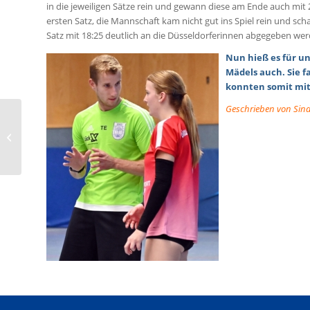
in die jeweiligen Sätze rein und gewann diese am Ende auch mit
ersten Satz, die Mannschaft kam nicht gut ins Spiel rein und s
Satz mit 18:25 deutlich an die Düsseldorferinnen abgegeben wer
Nun hieß es für un
Mädels auch. Sie f
konnten somit mit
Geschrieben von Sina
Vereinshymne