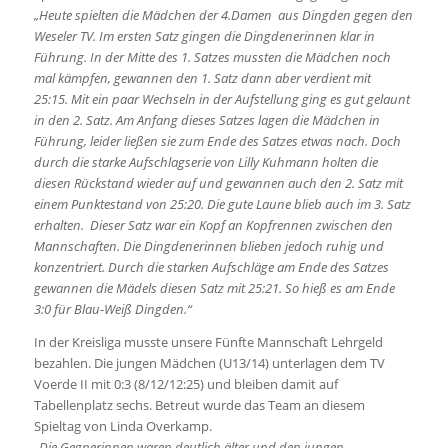
„Heute spielten die Mädchen der 4.Damen aus Dingden gegen den
Weseler TV. Im ersten Satz gingen die Dingdenerinnen klar in
Führung. In der Mitte des 1. Satzes mussten die Mädchen noch
mal kämpfen, gewannen den 1. Satz dann aber verdient mit
25:15.
Mit ein paar Wechseln in der Aufstellung ging es gut gelaunt
in den 2. Satz. Am Anfang dieses Satzes lagen die Mädchen in
Führung, leider ließen sie zum Ende des Satzes etwas nach. Doch
durch die starke Aufschlagserie von Lilly Kuhmann holten die
diesen Rückstand wieder auf und gewannen auch den 2. Satz mit
einem Punktestand von 25:20.
Die gute Laune blieb auch im 3. Satz
erhalten. Dieser Satz war ein Kopf an Kopfrennen zwischen den
Mannschaften. Die Dingdenerinnen blieben jedoch ruhig und
konzentriert. Durch die starken Aufschläge am Ende des Satzes
gewannen die Mädels diesen Satz mit 25:21. So hieß es am Ende
3:0 für Blau-Weiß Dingden.“
In der Kreisliga musste unsere Fünfte Mannschaft Lehrgeld
bezahlen. Die jungen Mädchen (U13/14) unterlagen dem TV
Voerde II mit 0:3 (8/12/12:25) und bleiben damit auf
Tabellenplatz sechs. Betreut wurde das Team an diesem
Spieltag von Linda Overkamp.
„Die Gegnerinnen waren deutlich älter und den jungen