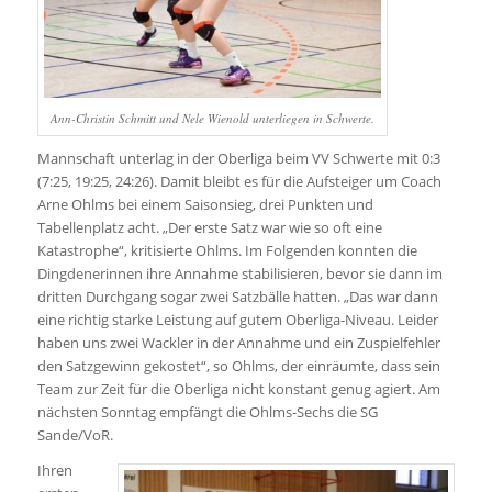
Ann-Christin Schmitt und Nele Wienold unterliegen in Schwerte.
Mannschaft unterlag in der Oberliga beim VV Schwerte mit 0:3
(7:25, 19:25, 24:26). Damit bleibt es für die Aufsteiger um Coach
Arne Ohlms bei einem Saisonsieg, drei Punkten und
Tabellenplatz acht. „Der erste Satz war wie so oft eine
Katastrophe“, kritisierte Ohlms. Im Folgenden konnten die
Dingdenerinnen ihre Annahme stabilisieren, bevor sie dann im
dritten Durchgang sogar zwei Satzbälle hatten. „Das war dann
eine richtig starke Leistung auf gutem Oberliga-Niveau. Leider
haben uns zwei Wackler in der Annahme und ein Zuspielfehler
den Satzgewinn gekostet“, so Ohlms, der einräumte, dass sein
Team zur Zeit für die Oberliga nicht konstant genug agiert. Am
nächsten Sonntag empfängt die Ohlms-Sechs die SG
Sande/VoR.
Ihren