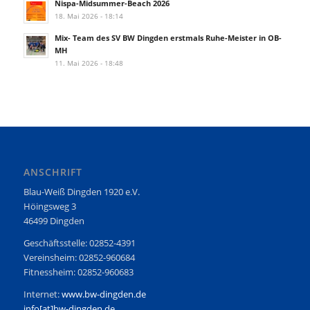
Nispa-Midsummer-Beach 2026
18. Mai 2026 - 18:14
Mix- Team des SV BW Dingden erstmals Ruhe-Meister in OB-
MH
11. Mai 2026 - 18:48
ANSCHRIFT
Blau-Weiß Dingden 1920 e.V.
Höingsweg 3
46499 Dingden
Geschäftsstelle: 02852-4391
Vereinsheim: 02852-960684
Fitnessheim: 02852-960683
Internet:
www.bw-dingden.de
info[at]bw-dingden.de