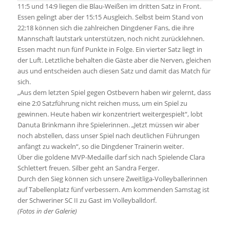
11:5 und 14:9 liegen die Blau-Weißen im dritten Satz in Front.
Essen gelingt aber der 15:15 Ausgleich. Selbst beim Stand von
22:18 können sich die zahlreichen Dingdener Fans, die ihre
Mannschaft lautstark unterstützen, noch nicht zurücklehnen.
Essen macht nun fünf Punkte in Folge. Ein vierter Satz liegt in
der Luft. Letztliche behalten die Gäste aber die Nerven, gleichen
aus und entscheiden auch diesen Satz und damit das Match für
sich.
„Aus dem letzten Spiel gegen Ostbevern haben wir gelernt, dass
eine 2:0 Satzführung nicht reichen muss, um ein Spiel zu
gewinnen. Heute haben wir konzentriert weitergespielt“, lobt
Danuta Brinkmann ihre Spielerinnen. „Jetzt müssen wir aber
noch abstellen, dass unser Spiel nach deutlichen Führungen
anfängt zu wackeln“, so die Dingdener Trainerin weiter.
Über die goldene MVP-Medaille darf sich nach Spielende Clara
Schlettert freuen. Silber geht an Sandra Ferger.
Durch den Sieg können sich unsere Zweitliga-Volleyballerinnen
auf Tabellenplatz fünf verbessern. Am kommenden Samstag ist
der Schweriner SC II zu Gast im Volleyballdorf.
(Fotos in der Galerie)