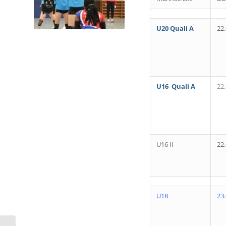
U20 Quali A
22
U16 Quali A
22
U16 II
22
U18
23