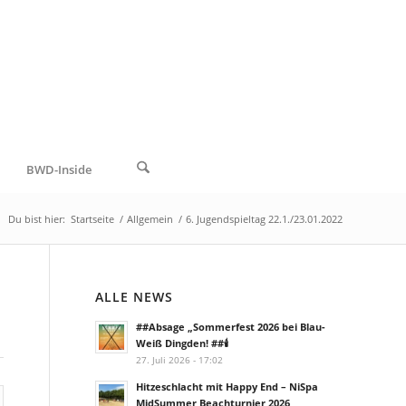
BWD-Inside
Du bist hier:
Startseite
/
Allgemein
/
6. Jugendspieltag 22.1./23.01.2022
ALLE NEWS
##Absage „Sommerfest 2026 bei Blau-
Weiß Dingden! ##🕯️
27. Juli 2026 - 17:02
Hitzeschlacht mit Happy End – NiSpa
MidSummer Beachturnier 2026