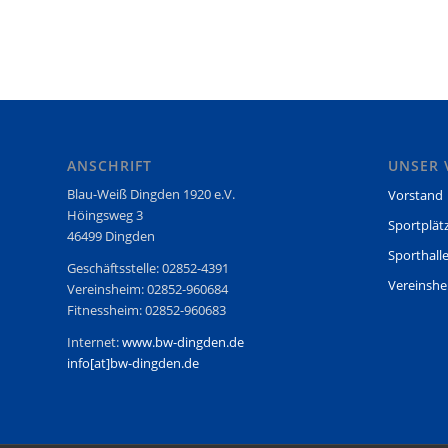
ANSCHRIFT
UNSER 
Blau-Weiß Dingden 1920 e.V.
Vorstand
Höingsweg 3
Sportplät
46499 Dingden
Sporthall
Geschäftsstelle: 02852-4391
Vereinsh
Vereinsheim: 02852-960684
Fitnessheim: 02852-960683
Internet:
www.bw-dingden.de
info[at]bw-dingden.de