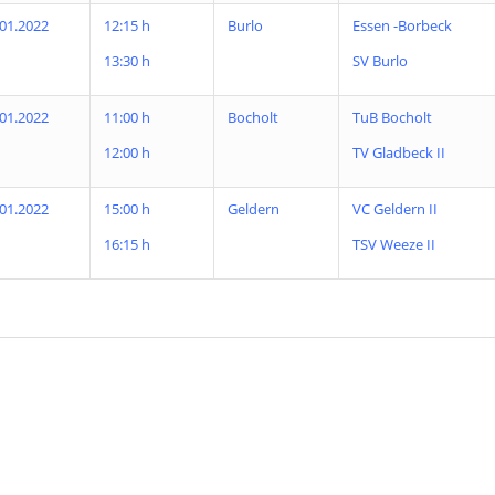
.01.2022
12:15 h
Burlo
Essen -Borbeck
13:30 h
SV Burlo
.01.2022
11:00 h
Bocholt
TuB Bocholt
12:00 h
TV Gladbeck II
.01.2022
15:00 h
Geldern
VC Geldern II
16:15 h
TSV Weeze II