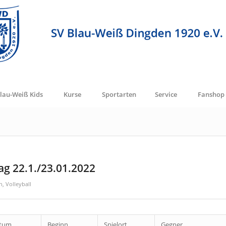
lau-Weiß Kids
Kurse
Sportarten
Service
Fanshop
ag 22.1./23.01.2022
n
,
Volleyball
tum
Beginn
Spielort
Gegner