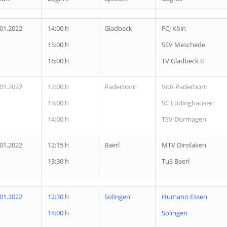
.01.2022
14:00 h
Gladbeck
FCJ Köln
15:00 h
SSV Meschede
16:00 h
TV Gladbeck II
.01.2022
12:00 h
Paderborn
VoR Paderborn
13:00 h
SC Lüdinghausen
14:00 h
TSV Dormagen
.01.2022
12:15 h
Baerl
MTV Dinslaken
13:30 h
TuS Baerl
.01.2022
12:30 h
Solingen
Humann Essen
14:00 h
Solingen