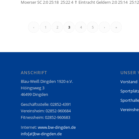
Moerser SC 2:0 25:18 25:22 4 ⇑ Eintracht Geldern 2:0 25:14 25:12
‹
1
2
3
4
5
›
»
ANSCHRIFT
UNSER 
Blau-Weiß Dingden 1920 e.V.
Vorstand
Höingsweg 3
Sportplät
46499 Dingden
Sporthall
Geschäftsstelle: 02852-4391
Vereinsh
Vereinsheim: 02852-960684
Fitnessheim: 02852-960683
Internet:
www.bw-dingden.de
info[at]bw-dingden.de