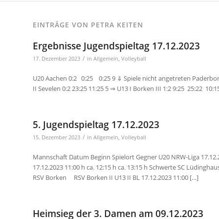
EINTRÄGE VON PETRA KEITEN
Ergebnisse Jugendspieltag 17.12.2023
/
17. Dezember 2023
in
Allgemein
,
Volleyball
U20 Aachen 0:2 0:25 0:25 9 ⇓ Spiele nicht angetreten Paderbor
II Sevelen 0:2 23:25 11:25 5 ⇒ U13 I Borken III 1:2 9:25 25:22 10:
5. Jugendspieltag 17.12.2023
/
15. Dezember 2023
in
Allgemein
,
Volleyball
Mannschaft Datum Beginn Spielort Gegner U20 NRW-Liga 17.12.
17.12.2023 11:00 h ca. 12:15 h ca. 13:15 h Schwerte SC Lüdingh
RSV Borken RSV Borken II U13 II BL 17.12.2023 11:00 […]
Heimsieg der 3. Damen am 09.12.2023