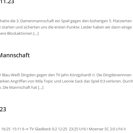
.11.23
hatte die 3. Damenmannschaft ein Spiel gegen den bisherigen 5. Platzierten
z starten und sicherten uns die ersten Punkte. Leider haben wir dann einige
ere Blockaktionen […]
 Mannschaft
SV Blau-Weiß Dingden gegen den TV Jahn Königshardt II. Die Dingdenerinnen
arken Angriffen von Mila Topic und Leonie Sack das Spiel 0:3 verloren. Durc
. Die Mannschaft hat […]
023
6:25 15:11 6 ⇒ TV Gladbeck 0:2 12:25 23:25 U16 I Moerser SC 2:0 U16 II