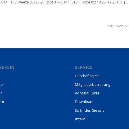
 U14 I TSV Weeze 2:0 25:20 25:4 3 ⇒ U14 II STV Hünxe 0:2 18:25 12:25 6 ⇓ […
Seite 3 von 22
VEREIN
SERVICE
Geschäftsstelle
ze
Mitgliederbetreuung
en
Kontakt Kurse
eim
Downloads
So finden Sie uns
Intern