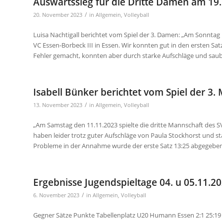
Auswärtssieg für die Dritte Damen am 19
/
20. November 2023
in
Allgemein
,
Volleyball
Luisa Nachtigall berichtet vom Spiel der 3. Damen: „Am Sonntag 
VC Essen-Borbeck III in Essen. Wir konnten gut in den ersten Sat
Fehler gemacht, konnten aber durch starke Aufschläge und saub
Isabell Bünker berichtet vom Spiel der 3.
/
13. November 2023
in
Allgemein
,
Volleyball
„Am Samstag den 11.11.2023 spielte die dritte Mannschaft des 
haben leider trotz guter Aufschläge von Paula Stockhorst und st
Probleme in der Annahme wurde der erste Satz 13:25 abgegeben
Ergebnisse Jugendspieltage 04. u 05.11.2
/
6. November 2023
in
Allgemein
,
Volleyball
Gegner Sätze Punkte Tabellenplatz U20 Humann Essen 2:1 25:19 1