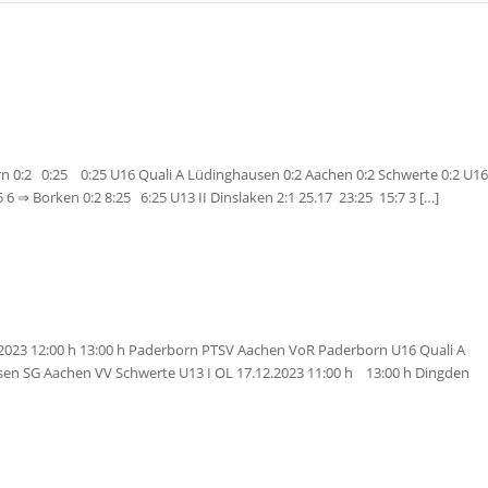
n 0:2 0:25 0:25 U16 Quali A Lüdinghausen 0:2 Aachen 0:2 Schwerte 0:2 U16
15 6 ⇒ Borken 0:2 8:25 6:25 U13 II Dinslaken 2:1 25.17 23:25 15:7 3 […]
2023 12:00 h 13:00 h Paderborn PTSV Aachen VoR Paderborn U16 Quali A
ausen SG Aachen VV Schwerte U13 I OL 17.12.2023 11:00 h 13:00 h Dingden