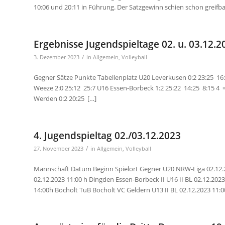
10:06 und 20:11 in Führung. Der Satzgewinn schien schon greifba
Ergebnisse Jugendspieltage 02. u. 03.12.2
/
3. Dezember 2023
in
Allgemein
,
Volleyball
Gegner Sätze Punkte Tabellenplatz U20 Leverkusen 0:2 23:25 16
Weeze 2:0 25:12 25:7 U16 Essen-Borbeck 1:2 25:22 14:25 8:15 4 ⇒ 
Werden 0:2 20:25 […]
4. Jugendspieltag 02./03.12.2023
/
27. November 2023
in
Allgemein
,
Volleyball
Mannschaft Datum Beginn Spielort Gegner U20 NRW-Liga 02.12.
02.12.2023 11:00 h Dingden Essen-Borbeck II U16 II BL 02.12.202
14:00h Bocholt TuB Bocholt VC Geldern U13 II BL 02.12.2023 11:00