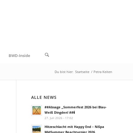
BWD-Inside
Du bist hier:
Startseite
/
Petra Keiten
ALLE NEWS
##Absage „Sommerfest 2026 bei Blau-
Weiß Dingden! ##🕯️
27. Juli 2026 - 17:02
Hitzeschlacht mit Happy End – NiSpa
MidSummer Beachturnier 2026