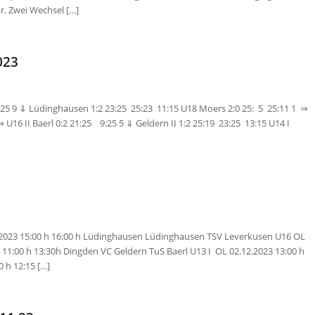
r. Zwei Wechsel […]
023
:25 9 ⇓ Lüdinghausen 1:2 23:25 25:23 11:15 U18 Moers 2:0 25: 5 25:11 1 ⇒
U16 II Baerl 0:2 21:25 9:25 5 ⇓ Geldern II 1:2 25:19 23:25 13:15 U14 I
2023 15:00 h 16:00 h Lüdinghausen Lüdinghausen TSV Leverkusen U16 OL
3 11:00 h 13:30h Dingden VC Geldern TuS Baerl U13 I OL 02.12.2023 13:00 h
 h 12:15 […]