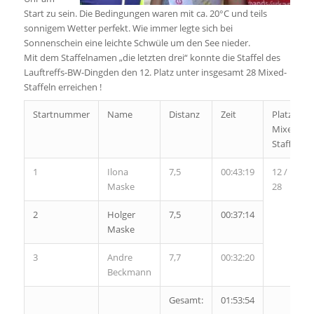
Start zu sein. Die Bedingungen waren mit ca. 20°C und teils
sonnigem Wetter perfekt. Wie immer legte sich bei
Sonnenschein eine leichte Schwüle um den See nieder.
Mit dem Staffelnamen „die letzten drei“ konnte die Staffel des
Lauftreffs-BW-Dingden den 12. Platz unter insgesamt 28 Mixed-
Staffeln erreichen !
Startnummer
Name
Distanz
Zeit
Platz
Mixed
Staffel
1
Ilona
7,5
00:43:19
12 /
Maske
28
2
Holger
7,5
00:37:14
Maske
3
Andre
7,7
00:32:20
Beckmann
Gesamt:
01:53:54