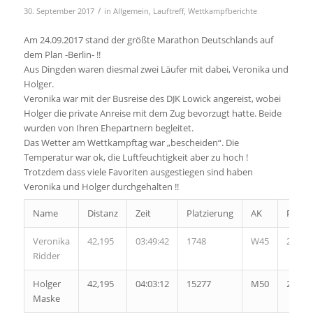
/
30. September 2017
in
Allgemein
,
Lauftreff
,
Wettkampfberichte
Am 24.09.2017 stand der größte Marathon Deutschlands auf
dem Plan -Berlin- !!
Aus Dingden waren diesmal zwei Läufer mit dabei, Veronika und
Holger.
Veronika war mit der Busreise des DJK Lowick angereist, wobei
Holger die private Anreise mit dem Zug bevorzugt hatte. Beide
wurden von Ihren Ehepartnern begleitet.
Das Wetter am Wettkampftag war „bescheiden“. Die
Temperatur war ok, die Luftfeuchtigkeit aber zu hoch !
Trotzdem dass viele Favoriten ausgestiegen sind haben
Veronika und Holger durchgehalten !!
Name
Distanz
Zeit
Platzierung
AK
PAK
Veronika
42,195
03:49:42
1748
W45
224
Ridder
Holger
42,195
04:03:12
15277
M50
2131
Maske