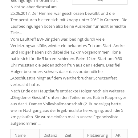
Bedingungen mörderisch.
Nicht so aber diesmal am
25.06.2017. Der Himmel war geschlossen bewölkt und die
Temperaturen hielten sich mit knapp unter 20°C in Grenzen. Die
Laufbedingungen boten also keine Ausreden für nicht erreichte
Ziele…
Vom Lauftreff BW-Dingden war, bedingt durch viele
Verletzungsausfälle, wieder ein bekanntes Trio am Start. Andre
und Holger haben sich dabei die 12 km vorgenommen, Ilona
hatte sich für die 5 km entschieden. Beim 12km-Start um 9:30
Uhr mussten die Beiden schon früh aus den Federn. Dies fiel
Holger besonders schwer, da er das vorabendliche
„Abschlusstraining“ auf dem Wertherbrucher Schützenfest
verbracht hatte.
Nach Ende der Hauptläufe entdeckte Holger noch ein weiteres
„Dingdener Gesicht“ untern den Teilnehmen. Katrin Kappmeyer
aus der 1. Damen Volleyballmannschaft (2. Bundesliga) hatte,
wie im Nachgang aus der Ergebnissliste hervorging, auch die 5
km gelaufen. Sie wurde einfach mal in unsere Ergebnissliste
aufgenommen…
Name
Distanz
Zeit
Platzierung
AK
PA