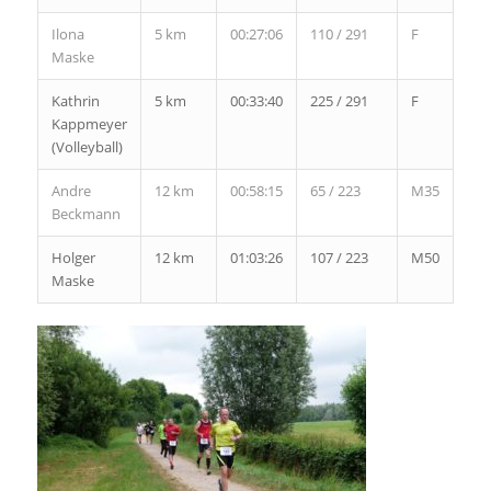
Ilona
5 km
00:27:06
110 / 291
F
4 /
Maske
21
Kathrin
5 km
00:33:40
225 / 291
F
16 /
Kappmeyer
21
(Volleyball)
Andre
12 km
00:58:15
65 / 223
M35
10 /
Beckmann
19
Holger
12 km
01:03:26
107 / 223
M50
19 /
Maske
33