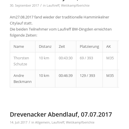
/
30. September 2017
in
Lauftreff
,
Wettkampfberichte
Am27.08.2017 fand wieder der traditionelle Hamminkelner
Citylauf statt.
Die beiden Teilnehmer vom Laufreff BW-Dingden erreichten
folgende Zeiten:
Name
Distanz
Zeit
Platzierung
AK
PAK
Thorsten
10 km
00:43:30
69 / 393
M35
8 /
Schutze
36
Andre
10 km
00:46:39
129 / 393
M35
16 /
Beckmann
36
Drevenacker Abendlauf, 07.07.2017
/
14. Juli 2017
in
Allgemein
,
Lauftreff
,
Wettkampfberichte