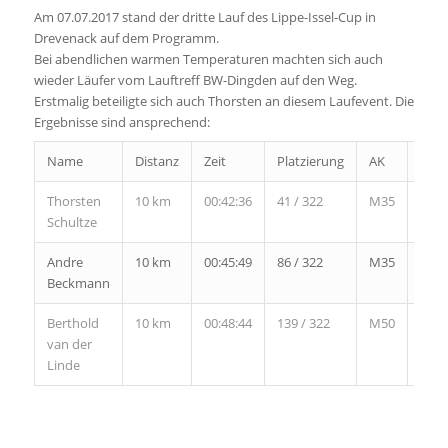
Am 07.07.2017 stand der dritte Lauf des Lippe-Issel-Cup in
Drevenack auf dem Programm.
Bei abendlichen warmen Temperaturen machten sich auch
wieder Läufer vom Lauftreff BW-Dingden auf den Weg.
Erstmalig beteiligte sich auch Thorsten an diesem Laufevent. Die
Ergebnisse sind ansprechend:
Name
Distanz
Zeit
Platzierung
AK
PAK
Thorsten
10 km
00:42:36
41 / 322
M35
5 /
Schultze
29
Andre
10 km
00:45:49
86 / 322
M35
12 /
Beckmann
29
Berthold
10 km
00:48:44
139 / 322
M50
23 /
van der
49
Linde