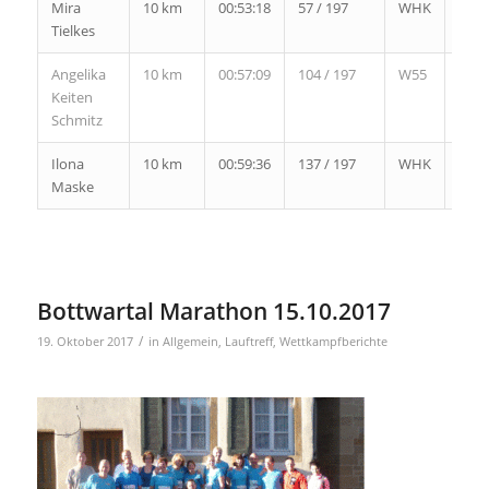
Mira
10 km
00:53:18
57 / 197
WHK
22 /
Tielkes
64
Angelika
10 km
00:57:09
104 / 197
W55
3 /
Keiten
5
Schmitz
Ilona
10 km
00:59:36
137 / 197
WHK
45 /
Maske
64
Bottwartal Marathon 15.10.2017
/
19. Oktober 2017
in
Allgemein
,
Lauftreff
,
Wettkampfberichte