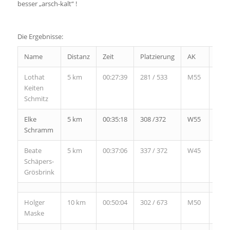
besser „arsch-kalt“ !
Die Ergebnisse:
Name
Distanz
Zeit
Platzierung
AK
PAK
Lothat
5 km
00:27:39
281 / 533
M55
18
Keiten
/29
Schmitz
Elke
5 km
00:35:18
308 /372
W55
8 /
Schramm
9
Beate
5 km
00:37:06
337 / 372
W45
39 /
Schäpers-
47
Grösbrink
Holger
10 km
00:50:04
302 / 673
M50
41 /
Maske
104