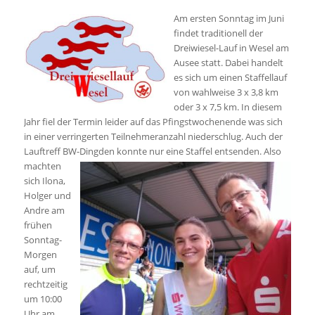
Am ersten Sonntag im Juni
findet traditionell der
Dreiwiesel-Lauf in Wesel am
Ausee statt. Dabei handelt
es sich um einen Staffellauf
von wahlweise 3 x 3,8 km
oder 3 x 7,5 km. In diesem
Jahr fiel der Termin leider auf das Pfingstwochenende was sich
in einer verringerten Teilnehmeranzahl niederschlug. Auch der
Lauftreff BW-Dingden konnte nur eine Staffel entsenden.
Also
machten
sich Ilona,
Holger und
Andre am
frühen
Sonntag-
Morgen
auf, um
rechtzeitig
um 10:00
Uhr am