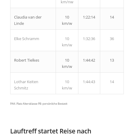
km/nw
Claudia van der
10
1:22:14
14
Linde
km/w
Elke Schramm
10
1:32:36
36
km/w
Robert Tielkes
10
1:44:42
13
km/w
Lothar Keiten
10
1:44:43
14
Schmitz
km/w
PAK: Platz Altersklasse PB: persönliche Bestzeit
Lauftreff startet Reise nach