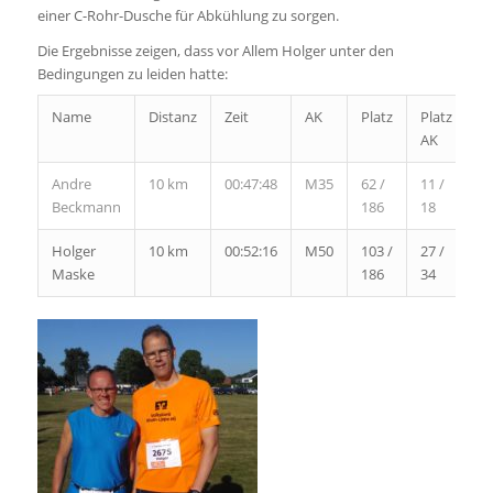
einer C-Rohr-Dusche für Abkühlung zu sorgen.
Die Ergebnisse zeigen, dass vor Allem Holger unter den
Bedingungen zu leiden hatte:
Name
Distanz
Zeit
AK
Platz
Platz
AK
Andre
10 km
00:47:48
M35
62 /
11 /
Beckmann
186
18
Holger
10 km
00:52:16
M50
103 /
27 /
Maske
186
34