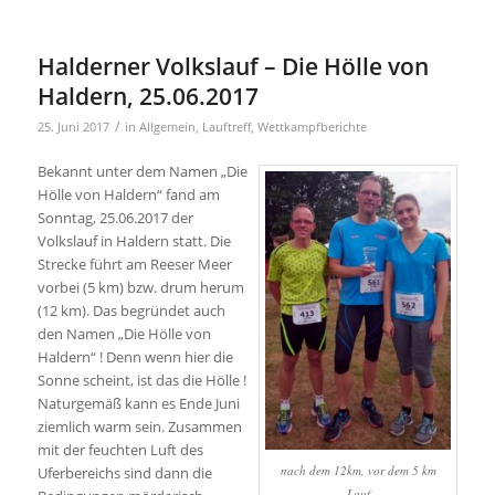
Halderner Volkslauf – Die Hölle von
Haldern, 25.06.2017
/
25. Juni 2017
in
Allgemein
,
Lauftreff
,
Wettkampfberichte
Bekannt unter dem Namen „Die
Hölle von Haldern“ fand am
Sonntag, 25.06.2017 der
Volkslauf in Haldern statt. Die
Strecke führt am Reeser Meer
vorbei (5 km) bzw. drum herum
(12 km). Das begründet auch
den Namen „Die Hölle von
Haldern“ ! Denn wenn hier die
Sonne scheint, ist das die Hölle !
Naturgemäß kann es Ende Juni
ziemlich warm sein. Zusammen
mit der feuchten Luft des
nach dem 12km, vor dem 5 km
Uferbereichs sind dann die
Lauf