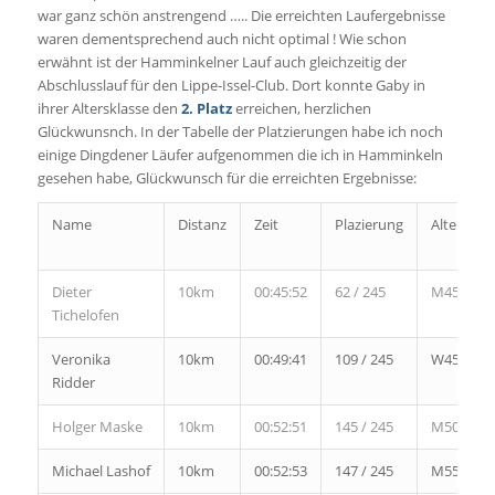
war ganz schön anstrengend ….. Die erreichten Laufergebnisse
waren dementsprechend auch nicht optimal ! Wie schon
erwähnt ist der Hamminkelner Lauf auch gleichzeitig der
Abschlusslauf für den Lippe-Issel-Club. Dort konnte Gaby in
ihrer Altersklasse den
2. Platz
erreichen, herzlichen
Glückwunsnch. In der Tabelle der Platzierungen habe ich noch
einige Dingdener Läufer aufgenommen die ich in Hamminkeln
gesehen habe, Glückwunsch für die erreichten Ergebnisse:
Name
Distanz
Zeit
Plazierung
Altersklas
Dieter
10km
00:45:52
62 / 245
M45
Tichelofen
Veronika
10km
00:49:41
109 / 245
W45
Ridder
Holger Maske
10km
00:52:51
145 / 245
M50
Michael Lashof
10km
00:52:53
147 / 245
M55