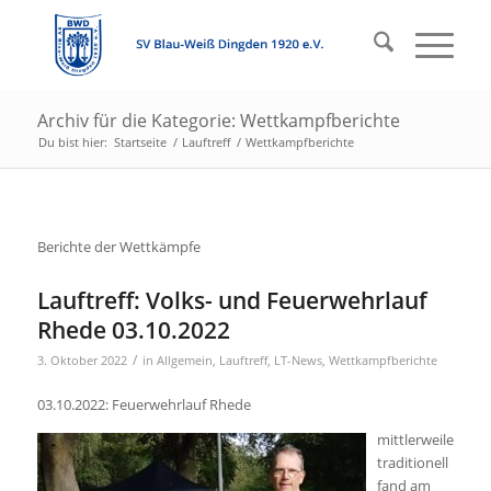
Archiv für die Kategorie: Wettkampfberichte
Du bist hier:
Startseite
/
Lauftreff
/
Wettkampfberichte
Berichte der Wettkämpfe
Lauftreff: Volks- und Feuerwehrlauf
Rhede 03.10.2022
/
3. Oktober 2022
in
Allgemein
,
Lauftreff
,
LT-News
,
Wettkampfberichte
03.10.2022: Feuerwehrlauf Rhede
mittlerweile
traditionell
fand am