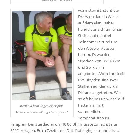
wärmsten ist, steht der
Dreiwiesellauf in Wesel
auf dem Plan. Dabei
handelt es sich um einen
Staffellauf mit drei
Teilnehmern rund um
den Weseler Auesee
herum. Es wurden
Strecken von 3 x 3,8 km
und 3 x 7,5 km
angeboten. Vom Lauftreff
BW-Dingden sind zwei
Staffeln auf der 7,5 km
Distanz angetreten. Wie
so oft beim Dreiwiesellauf,
hatte man mit
Berthold kam wegen einer priv.
sommerlichen
Vorabendveranstaltung etwas später !
Temperaturen zu
kämpfen. Der Startläufer um 10:00 Uhr musste zunächst nur
25°C ertragen. Beim Zweit- und Drittläufer ging es dann bis ca.