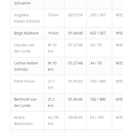
Schramm
Angelika
10 km
00:57:59
295 / 567
W55
Keiten Schmitz
Birgit Maibom
10 km
01:04:00
432 / 567
W50
Claudia van
W 10
01:27:48
33 / 70
W45
der Linde
km
Lothar Keiten
W 10
01:27:48
34 / 70
M55
Schmitz
km
Peter Kruse
21,1
01:41:03
100 / 880
M50
km
Berthold van
21,1
01:45:40
182 / 880
M50
der Linde
km
Andre
42,195
03:36:45
63 / 395
M35
Beckmann
km