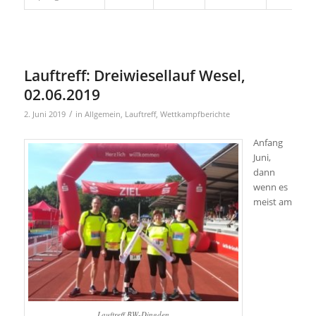
Lauftreff: Dreiwiesellauf Wesel,
02.06.2019
/
2. Juni 2019
in
Allgemein
,
Lauftreff
,
Wettkampfberichte
Anfang
Juni,
dann
wenn es
meist am
Lauftreff BW-Dingden