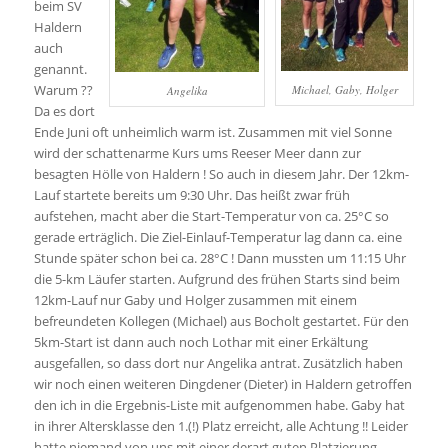
beim SV
Haldern
auch
genannt.
Warum ??
Michael, Gaby, Holger
Angelika
Da es dort
Ende Juni oft unheimlich warm ist. Zusammen mit viel Sonne
wird der schattenarme Kurs ums Reeser Meer dann zur
besagten Hölle von Haldern ! So auch in diesem Jahr. Der 12km-
Lauf startete bereits um 9:30 Uhr. Das heißt zwar früh
aufstehen, macht aber die Start-Temperatur von ca. 25°C so
gerade erträglich. Die Ziel-Einlauf-Temperatur lag dann ca. eine
Stunde später schon bei ca. 28°C ! Dann mussten um 11:15 Uhr
die 5-km Läufer starten. Aufgrund des frühen Starts sind beim
12km-Lauf nur Gaby und Holger zusammen mit einem
befreundeten Kollegen (Michael) aus Bocholt gestartet. Für den
5km-Start ist dann auch noch Lothar mit einer Erkältung
ausgefallen, so dass dort nur Angelika antrat. Zusätzlich haben
wir noch einen weiteren Dingdener (Dieter) in Haldern getroffen
den ich in die Ergebnis-Liste mit aufgenommen habe. Gaby hat
in ihrer Altersklasse den 1.(!) Platz erreicht, alle Achtung !! Leider
hatte niemand von uns mit einer derart guten Platzierung