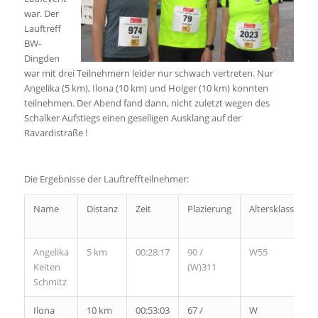
war. Der
Lauftreff
BW-
Dingden
war mit drei Teilnehmern leider nur schwach vertreten. Nur
Angelika (5 km), Ilona (10 km) und Holger (10 km) konnten
teilnehmen. Der Abend fand dann, nicht zuletzt wegen des
Schalker Aufstiegs einen geselligen Ausklang auf der
Ravardistraße !
Die Ergebnisse der Lauftreffteilnehmer:
Name
Distanz
Zeit
Plazierung
Altersklasse
Angelika
5 km
00:28:17
90 /
W55
Keiten
(W)311
Schmitz
Ilona
10 km
00:53:03
67 /
W