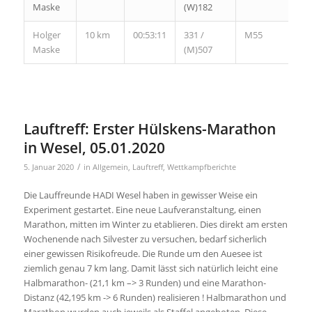
Maske
(W)182
Holger
10 km
00:53:11
331 /
M55
Maske
(M)507
Lauftreff: Erster Hülskens-Marathon
in Wesel, 05.01.2020
/
5. Januar 2020
in
Allgemein
,
Lauftreff
,
Wettkampfberichte
Die Lauffreunde HADI Wesel haben in gewisser Weise ein
Experiment gestartet. Eine neue Laufveranstaltung, einen
Marathon, mitten im Winter zu etablieren. Dies direkt am ersten
Wochenende nach Silvester zu versuchen, bedarf sicherlich
einer gewissen Risikofreude. Die Runde um den Auesee ist
ziemlich genau 7 km lang. Damit lässt sich natürlich leicht eine
Halbmarathon- (21,1 km –> 3 Runden) und eine Marathon-
Distanz (42,195 km -> 6 Runden) realisieren ! Halbmarathon und
Marathon wurden auch jeweils als Staffel angeboten. Diese