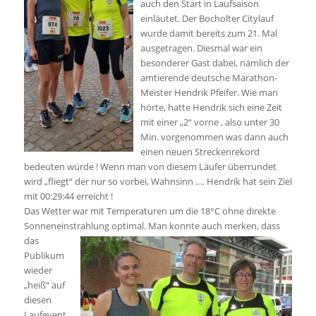
auch den Start in Laufsaison
einläutet. Der Bocholter Citylauf
wurde damit bereits zum 21. Mal
ausgetragen. Diesmal war ein
besonderer Gast dabei, nämlich der
amtierende deutsche Marathon-
Meister Hendrik Pfeifer. Wie man
hörte, hatte Hendrik sich eine Zeit
mit einer „2“ vorne , also unter 30
Min. vorgenommen was dann auch
einen neuen Streckenrekord
bedeuten würde ! Wenn man von diesem Läufer überrundet
wird „fliegt“ der nur so vorbei, Wahnsinn …. Hendrik hat sein Ziel
mit 00:29:44 erreicht !
Das Wetter war mit Temperaturen um die 18°C ohne direkte
Sonneneinstrahlung optimal. Man konnte auch
merken, dass
das
Publikum
wieder
„heiß“ auf
diesen
Laufevent