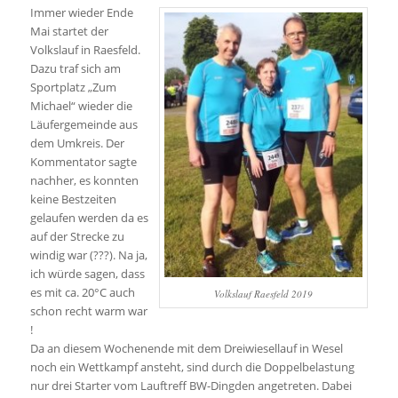
Immer wieder Ende
Mai startet der
Volkslauf in Raesfeld.
Dazu traf sich am
Sportplatz „Zum
Michael“ wieder die
Läufergemeinde aus
dem Umkreis. Der
Kommentator sagte
nachher, es konnten
keine Bestzeiten
gelaufen werden da es
auf der Strecke zu
windig war (???). Na ja,
ich würde sagen, dass
es mit ca. 20°C auch
Volkslauf Raesfeld 2019
schon recht warm war
!
Da an diesem Wochenende mit dem Dreiwiesellauf in Wesel
noch ein Wettkampf ansteht, sind durch die Doppelbelastung
nur drei Starter vom Lauftreff BW-Dingden angetreten. Dabei