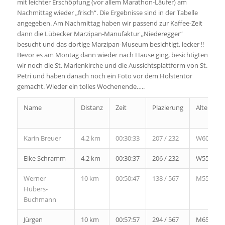
mit leichter Erschöpfung (vor allem Marathon-Läufer) am
Nachmittag wieder „frisch“. Die Ergebnisse sind in der Tabelle
angegeben. Am Nachmittag haben wir passend zur Kaffee-Zeit
dann die Lübecker Marzipan-Manufaktur „Niederegger“
besucht und das dortige Marzipan-Museum besichtigt, lecker !!
Bevor es am Montag dann wieder nach Hause ging, besichtigten
wir noch die St. Marienkirche und die Aussichtsplattform von St.
Petri und haben danach noch ein Foto vor dem Holstentor
gemacht. Wieder ein tolles Wochenende…..
Name
Distanz
Zeit
Plazierung
Altersklas
Karin Breuer
4,2 km
00:30:33
207 / 232
W60
Elke Schramm
4,2 km
00:30:37
206 / 232
W55
Werner
10 km
00:50:47
138 / 567
M55
Hübers-
Buchmann
Jürgen
10 km
00:57:57
294 / 567
M65