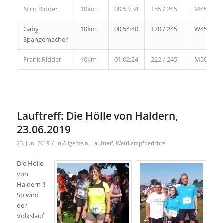
Nico Ridder
10km
00:53:34
155 / 245
M45
Gaby
10km
00:54:40
170 / 245
W45
Spangemacher
Frank Ridder
10km
01:02:24
222 / 245
M50
Lauftreff: Die Hölle von Haldern,
23.06.2019
/
23. Juni 2019
in
Allgemein
,
Lauftreff
,
Wettkampfberichte
Die Hölle
von
Haldern !!
So wird
der
Volkslauf