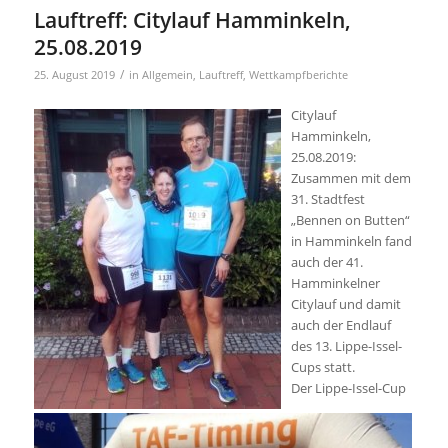
Lauftreff: Citylauf Hamminkeln,
25.08.2019
/
25. August 2019
in
Allgemein
,
Lauftreff
,
Wettkampfberichte
Citylauf
Hamminkeln,
25.08.2019:
Zusammen mit dem
31. Stadtfest
„Bennen on Butten“
in Hamminkeln fand
auch der 41.
Hamminkelner
Citylauf und damit
auch der Endlauf
des 13. Lippe-Issel-
Cups statt.
Der Lippe-Issel-Cup