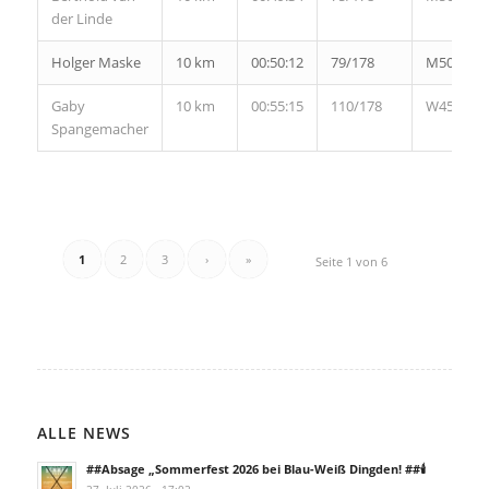
der Linde
Holger Maske
10 km
00:50:12
79/178
M50
Gaby
10 km
00:55:15
110/178
W45
Spangemacher
1
2
3
›
»
Seite 1 von 6
ALLE NEWS
##Absage „Sommerfest 2026 bei Blau-Weiß Dingden! ##🕯️