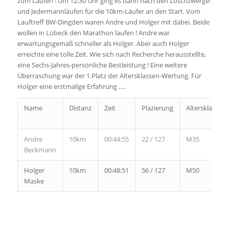
zum Laufen ! Um 12:30 Uhr ging es dann nach den Löschzwerge-
und Jedermannläufen für die 10km-Läufer an den Start. Vom
Lauftreff BW-Dingden waren Andre und Holger mit dabei. Beide
wollen in Lübeck den Marathon laufen ! Andre war
erwartungsgemäß schneller als Holger. Aber auch Holger
erreichte eine tolle Zeit. Wie sich nach Recherche herausstellte,
eine Sechs-Jahres-persönliche Bestleistung ! Eine weitere
Überraschung war der 1.Platz der Altersklassen-Wertung. Für
Holger eine erstmalige Erfahrung ….
Name
Distanz
Zeit
Plazierung
Altersklasse
Andre
10km
00:44:55
22 / 127
M35
Beckmann
Holger
10km
00:48:51
56 / 127
M50
Maske