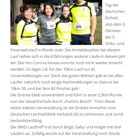
Tag der
Deutschen
Einheit,
also dem 3.
Oktober,
der 5.
Volks- und
Feuerwehrlauf in Rhede statt. Die Anmeldezahlen bei diesem
Lauf reihen sich in die Erfahrungen anderer Läufe in diesem Jahr
ein. Das Vor-Corona Niveau konnte noch nicht wieder erreicht
werden. So lagen z.B. für den 10km-Lauf nur 42
Voranmeldungen vor. Dank des guten Wetters gab es bei allen
Läufen natürlich noch einige Nachmeldungen so dass es bei
10km 50, und bei 5km 83 Finisher gab !
Die Strecke blieb unverändert und führt in einer 2,5km-Runde
von der Gesamtschule durch „Pastors Busch“. Trotz dieser
relativ kleinen Veranstaltung ist die Strecke immerhin vom
Deutschen Leichtathletik-Verband (DLV) vermessen und somit
bestenlistenfähig.
Der BWD-Lauftreff trat durch Birgit, Gaby und Holger mit drei
Läufern an. Zufällig wurde auf der Veranstaltung noch Nicole