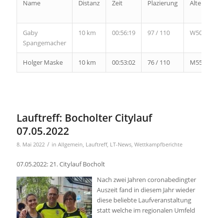
Name
Distanz
Zeit
Plazierung
Altersklas
Gaby
10 km
00:56:19
97 / 110
W50
Spangemacher
Holger Maske
10 km
00:53:02
76 / 110
M55
Lauftreff: Bocholter Citylauf
07.05.2022
/
8. Mai 2022
in
Allgemein
,
Lauftreff
,
LT-News
,
Wettkampfberichte
07.05.2022: 21. Citylauf Bocholt
Nach zwei Jahren coronabedingter
Auszeit fand in diesem Jahr wieder
diese beliebte Laufveranstaltung
statt welche im regionalen Umfeld