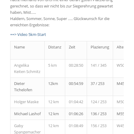
gerechnet, so dass wir nicht bis zur Siegerehrung gewartet
haben, Mist…..
Haldern, Sommer, Sonne, Super ….. Glückwunsch für die
erreichten Ergebnisse:
==> Video 5km-Start
Name
Distanz
Zeit
Plazierung
Altersklas
Angelika
5 km
00:28:50
141 / 345
W50
Keiten Schmitz
Dieter
12km
00:54:59
37 / 253
M45
Tichelofen
Holger Maske
12 km
01:04:42
124 / 253
M50
Michael Lashof
12 km
01:06:26
136 / 253
M55
Gaby
12 km
01:08:49
156 / 253
W45
Spangemacher