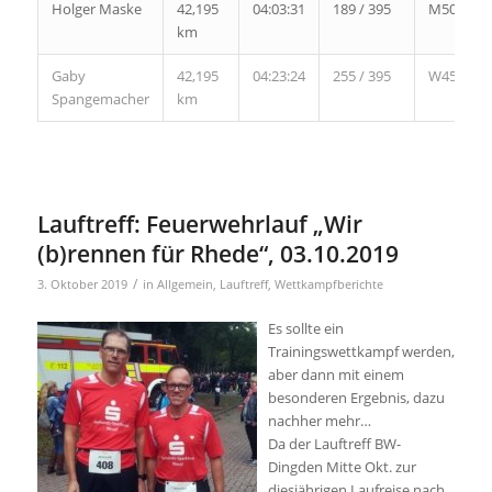
Holger Maske
42,195
04:03:31
189 / 395
M50
km
Gaby
42,195
04:23:24
255 / 395
W45
Spangemacher
km
Lauftreff: Feuerwehrlauf „Wir
(b)rennen für Rhede“, 03.10.2019
/
3. Oktober 2019
in
Allgemein
,
Lauftreff
,
Wettkampfberichte
Es sollte ein
Trainingswettkampf werden,
aber dann mit einem
besonderen Ergebnis, dazu
nachher mehr…
Da der Lauftreff BW-
Dingden Mitte Okt. zur
diesjährigen Laufreise nach