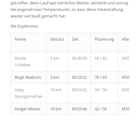
getroffen. Beim Lauf war herrliches Wetter, windstill und sonnig
bei angenehmen Temperaturen, so dass diese Veranstaltung
wieder viel Spaß gemacht hat.
Die Ergebnisse:
Name
Distanz
Zeit
Plazierung
Altersklas
Nicole
5 km
00:30:28
66 / 83
W55
Schieber
Birgit Maibom
5 km
00:33:52
70 / 83
W55
Gaby
10 km
00:54:52
39 / 50
W50
Spangemacher
Holger Maske
10 km
00:55:46
42 / 50
M55