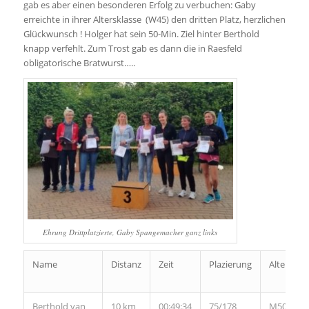
gab es aber einen besonderen Erfolg zu verbuchen: Gaby
erreichte in ihrer Altersklasse (W45) den dritten Platz, herzlichen
Glückwunsch ! Holger hat sein 50-Min. Ziel hinter Berthold
knapp verfehlt. Zum Trost gab es dann die in Raesfeld
obligatorische Bratwurst…..
Ehrung Drittplatzierte, Gaby Spangemacher ganz links
Name
Distanz
Zeit
Plazierung
Altersklas
Berthold van
10 km
00:49:34
75/178
M50