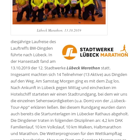
Lübeck Marathon, 13.10.2019
diesjährige Laufreise des
Lauftreffs BW-Dingden
führte nach Lübeck. In
der Hansestadt fand am
13.10.2019 der 12. Stadtwerke
Lübeck Marathon
statt.
Insgesamt machten sich 14 Teilnehmer (13 Aktive) aus Dingden
auf den Weg. Am Samstag Morgen ging es mit dem Zug los.
Nach Ankunft in Lübeck gegen Mittag und einchecken im
Hotelschiff starteten wir einen Stadtrundgang, bei dem wir uns
die einzelnen Sehenswürdigkeiten (u.a. Dom) von der „Lübeck-
Tour-App“ erklären ließen. Bei diesem Rundgang wurden dann
auch bereits die Startunterlagen im Lübecker Rathaus abgeholt.
Die Dingdener traten in folgenden Disziplinen an: 4,2 km DAK
Familienlauf, 10 km Volkslauf, 10 km Walken, Halbmarathon
und Marathon. Die Wetterprognosen für den Wettkampftag
waren bescheiden. Aber zum Start am Sonntag-Morgen war es