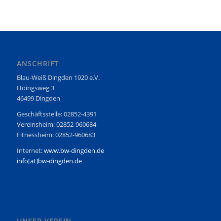
ANSCHRIFT
Blau-Weiß Dingden 1920 e.V.
Höingsweg 3
46499 Dingden
Geschäftsstelle: 02852-4391
Vereinsheim: 02852-960684
Fitnessheim: 02852-960683
Internet:
www.bw-dingden.de
info[at]bw-dingden.de
UNSER VEREIN