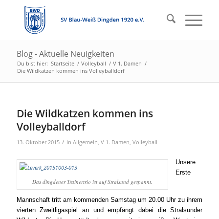
Blog - Aktuelle Neuigkeiten
Du bist hier:
Startseite
/
Volleyball
/
V 1. Damen
/
Die Wildkatzen kommen ins Volleyballdorf
Die Wildkatzen kommen ins
Volleyballdorf
/
13. Oktober 2015
in
Allgemein
,
V 1. Damen
,
Volleyball
Unsere
Erste
Das dingdener Trainertrio ist auf Stralsund gespannt.
Mannschaft tritt am kommenden Samstag um 20.00 Uhr zu ihrem
vierten Zweitligaspiel an und empfängt dabei die Stralsunder