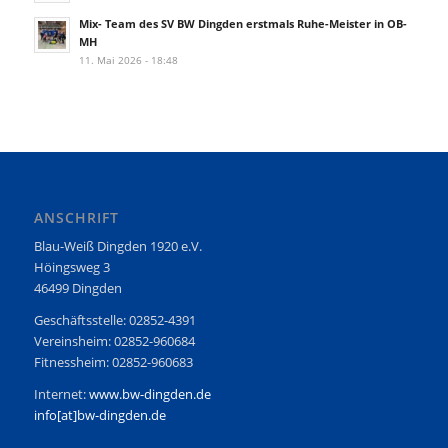
Mix- Team des SV BW Dingden erstmals Ruhe-Meister in OB-
MH
11. Mai 2026 - 18:48
ANSCHRIFT
Blau-Weiß Dingden 1920 e.V.
Höingsweg 3
46499 Dingden
Geschäftsstelle: 02852-4391
Vereinsheim: 02852-960684
Fitnessheim: 02852-960683
Internet:
www.bw-dingden.de
info[at]bw-dingden.de