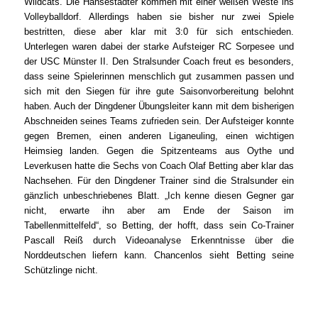
Wildcats. Die Hansestädter kommen mit einer weißen Weste ins
Volleyballdorf. Allerdings haben sie bisher nur zwei Spiele
bestritten, diese aber klar mit 3:0 für sich entschieden.
Unterlegen waren dabei der starke Aufsteiger RC Sorpesee und
der USC Münster II. Den Stralsunder Coach freut es besonders,
dass seine Spielerinnen menschlich gut zusammen passen und
sich mit den Siegen für ihre gute Saisonvorbereitung belohnt
haben. Auch der Dingdener Übungsleiter kann mit dem bisherigen
Abschneiden seines Teams zufrieden sein. Der Aufsteiger konnte
gegen Bremen, einen anderen Liganeuling, einen wichtigen
Heimsieg landen. Gegen die Spitzenteams aus Oythe und
Leverkusen hatte die Sechs von Coach Olaf Betting aber klar das
Nachsehen. Für den Dingdener Trainer sind die Stralsunder ein
gänzlich unbeschriebenes Blatt. „Ich kenne diesen Gegner gar
nicht, erwarte ihn aber am Ende der Saison im
Tabellenmittelfeld“, so Betting, der hofft, dass sein Co-Trainer
Pascall Reiß durch Videoanalyse Erkenntnisse über die
Norddeutschen liefern kann. Chancenlos sieht Betting seine
Schützlinge nicht.