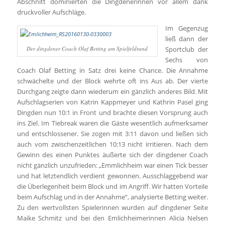
Abschnitt dominierten die Dingdenerinnen vor allem dank
druckvoller Aufschläge.
Im Gegenzug
ließ dann der
Der dingdener Coach Olaf Betting am Spielfeldrand
Sportclub der
Sechs von
Coach Olaf Betting in Satz drei keine Chance. Die Annahme
schwächelte und der Block wehrte oft ins Aus ab. Der vierte
Durchgang zeigte dann wiederum ein gänzlich anderes Bild. Mit
Aufschlagserien von Katrin Kappmeyer und Kathrin Pasel ging
Dingden nun 10:1 in Front und brachte diesen Vorsprung auch
ins Ziel. Im Tiebreak waren die Gäste wesentlich aufmerksamer
und entschlossener. Sie zogen mit 3:11 davon und ließen sich
auch vom zwischenzeitlichen 10:13 nicht irritieren. Nach dem
Gewinn des einen Punktes äußerte sich der dingdener Coach
nicht gänzlich unzufrieden: „Emmlichheim war einen Tick besser
und hat letztendlich verdient gewonnen. Ausschlaggebend war
die Überlegenheit beim Block und im Angriff. Wir hatten Vorteile
beim Aufschlag und in der Annahme“, analysierte Betting weiter.
Zu den wertvollsten Spielerinnen wurden auf dingdener Seite
Maike Schmitz und bei den Emlichheimerinnen Alicia Nelsen