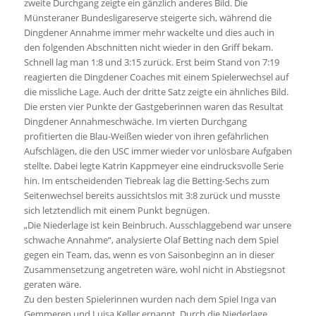
zweite Durchgang zeigte ein gänzlich anderes Bild. Die
Münsteraner Bundesligareserve steigerte sich, während die
Dingdener Annahme immer mehr wackelte und dies auch in
den folgenden Abschnitten nicht wieder in den Griff bekam.
Schnell lag man 1:8 und 3:15 zurück. Erst beim Stand von 7:19
reagierten die Dingdener Coaches mit einem Spielerwechsel auf
die missliche Lage. Auch der dritte Satz zeigte ein ähnliches Bild.
Die ersten vier Punkte der Gastgeberinnen waren das Resultat
Dingdener Annahmeschwäche. Im vierten Durchgang
profitierten die Blau-Weißen wieder von ihren gefährlichen
Aufschlägen, die den USC immer wieder vor unlösbare Aufgaben
stellte. Dabei legte Katrin Kappmeyer eine eindrucksvolle Serie
hin. Im entscheidenden Tiebreak lag die Betting-Sechs zum
Seitenwechsel bereits aussichtslos mit 3:8 zurück und musste
sich letztendlich mit einem Punkt begnügen.
„Die Niederlage ist kein Beinbruch. Ausschlaggebend war unsere
schwache Annahme“, analysierte Olaf Betting nach dem Spiel
gegen ein Team, das, wenn es von Saisonbeginn an in dieser
Zusammensetzung angetreten wäre, wohl nicht in Abstiegsnot
geraten wäre.
Zu den besten Spielerinnen wurden nach dem Spiel Inga van
Gemmeren und Luisa Keller ernannt. Durch die Niederlage