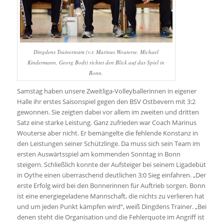
Dingdens Trainerteam (v.r. Marinus Wouterse, Michael
Kindermann, Georg Bodt) richtet den Blick auf das Spiel in
Bonn.
Samstag haben unsere Zweitliga-Volleyballerinnen in eigener
Halle ihr erstes Saisonspiel gegen den BSV Ostbevern mit 3:2
gewonnen. Sie zeigten dabei vor allem im zweiten und dritten
Satz eine starke Leistung. Ganz zufrieden war Coach Marinus
Wouterse aber nicht. Er bemängelte die fehlende Konstanz in
den Leistungen seiner Schützlinge. Da muss sich sein Team im
ersten Auswärtsspiel am kommenden Sonntag in Bonn
steigern. Schließlich konnte der Aufsteiger bei seinem Ligadebüt
in Oythe einen überraschend deutlichen 3:0 Sieg einfahren. „Der
erste Erfolg wird bei den Bonnerinnen für Auftrieb sorgen. Bonn
ist eine energiegeladene Mannschaft, die nichts zu verlieren hat
und um jeden Punkt kämpfen wird“, weiß Dingdens Trainer. „Bei
denen steht die Organisation und die Fehlerquote im Angriff ist