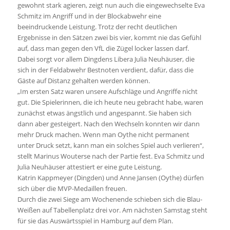
gewohnt stark agieren, zeigt nun auch die eingewechselte Eva
Schmitz im Angriff und in der Blockabwehr eine
beeindruckende Leistung. Trotz der recht deutlichen
Ergebnisse in den Sätzen zwei bis vier, kommt nie das Gefühl
auf, dass man gegen den VfL die Zügel locker lassen darf.
Dabei sorgt vor allem Dingdens Libera Julia Neuhäuser, die
sich in der Feldabwehr Bestnoten verdient, dafür, dass die
Gäste auf Distanz gehalten werden können.
„Im ersten Satz waren unsere Aufschläge und Angriffe nicht
gut. Die Spielerinnen, die ich heute neu gebracht habe, waren
zunächst etwas ängstlich und angespannt. Sie haben sich
dann aber gesteigert. Nach den Wechseln konnten wir dann
mehr Druck machen. Wenn man Oythe nicht permanent
unter Druck setzt, kann man ein solches Spiel auch verlieren“,
stellt Marinus Wouterse nach der Partie fest. Eva Schmitz und
Julia Neuhäuser attestiert er eine gute Leistung.
Katrin Kappmeyer (Dingden) und Anne Jansen (Oythe) dürfen
sich über die MVP-Medaillen freuen.
Durch die zwei Siege am Wochenende schieben sich die Blau-
Weißen auf Tabellenplatz drei vor. Am nächsten Samstag steht
für sie das Auswärtsspiel in Hamburg auf dem Plan.