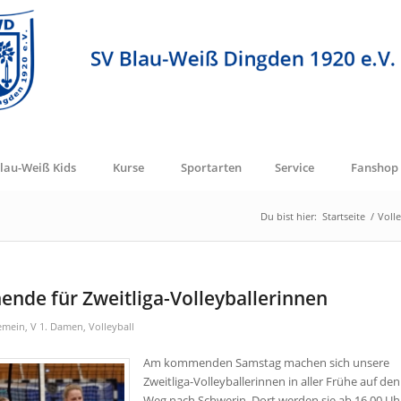
lau-Weiß Kids
Kurse
Sportarten
Service
Fanshop
Du bist hier:
Startseite
/
Volle
nde für Zweitliga-Volleyballerinnen
emein
,
V 1. Damen
,
Volleyball
Am kommenden Samstag machen sich unsere
Zweitliga-Volleyballerinnen in aller Frühe auf den
Weg nach Schwerin. Dort werden sie ab 16.00 Uh