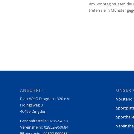
Am Sonntag müssen die Di
treten sie in Münster ge
ANSCHRIFT
UNSER 
Blau-Weiß Dingden 1920 e.V.
Vorstand
Höingsweg 3
Sportplät
46499 Dingden
Sporthall
Geschäftsstelle: 02852-4391
Vereinsh
Vereinsheim: 02852-960684
Fitnessheim: 02852-960683