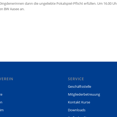
ngdenerinnen dann die ungeliebte Pokalspiel-Pflicht erfüllen. Um 16.00 Uh
gen BW Aasee an.
VEREIN
SERVICE
Geschäftsstelle
ze
Mitgliederbetreuung
en
Kontakt Kurse
eim
Downloads