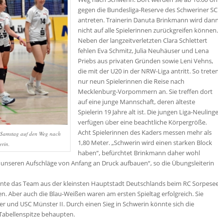
gegen die Bundesliga-Reserve des Schweriner SC
antreten. Trainerin Danuta Brinkmann wird dan
nicht auf alle Spielerinnen zurückgreifen können.
Neben der langzeitverletzten Clara Schlettert
fehlen Eva Schmitz, Julia Neuhäuser und Lena
Priebs aus privaten Gründen sowie Leni Vehns,
die mit der U20 in der NRW-Liga antritt. So trete
nur neun Spielerinnen die Reise nach
Mecklenburg-Vorpommern an. Sie treffen dort
auf eine junge Mannschaft, deren älteste
Spielerin 19 Jahre alt ist. Die jungen Liga-Neuling
verfügen über eine beachtliche Körpergröße.
Acht Spielerinnen des Kaders messen mehr als
 Samstag auf den Weg nach
1,80 Meter. „Schwerin wird einen starken Block
rin.
haben“, befürchtet Brinkmann daher wohl
 unseren Aufschläge von Anfang an Druck aufbauen“, so die Übungsleiterin
onnte das Team aus der kleinsten Hauptstadt Deutschlands beim RC Sorpese
den. Aber auch die Blau-Weißen waren am ersten Spieltag erfolgreich. Sie
 und USC Münster II. Durch einen Sieg in Schwerin könnte sich die
Tabellenspitze behaupten.