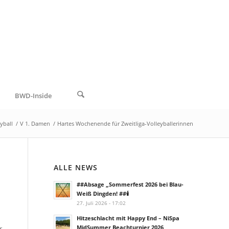
BWD-Inside
yball
/
V 1. Damen
/
Hartes Wochenende für Zweitliga-Volleyballerinnen
ALLE NEWS
##Absage „Sommerfest 2026 bei Blau-
Weiß Dingden! ##🕯️
27. Juli 2026 - 17:02
Hitzeschlacht mit Happy End – NiSpa
MidSummer Beachturnier 2026
r