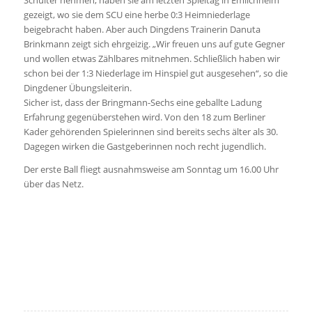
Schulter nehmen, haben sie am letzten Spieltag in Emlichheim
gezeigt, wo sie dem SCU eine herbe 0:3 Heimniederlage
beigebracht haben. Aber auch Dingdens Trainerin Danuta
Brinkmann zeigt sich ehrgeizig. „Wir freuen uns auf gute Gegner
und wollen etwas Zählbares mitnehmen. Schließlich haben wir
schon bei der 1:3 Niederlage im Hinspiel gut ausgesehen“, so die
Dingdener Übungsleiterin.
Sicher ist, dass der Bringmann-Sechs eine geballte Ladung
Erfahrung gegenüberstehen wird. Von den 18 zum Berliner
Kader gehörenden Spielerinnen sind bereits sechs älter als 30.
Dagegen wirken die Gastgeberinnen noch recht jugendlich.
Der erste Ball fliegt ausnahmsweise am Sonntag um 16.00 Uhr
über das Netz.