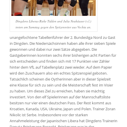
Dingdens Liberas Rieke Tidden und Julia Neuhäuser (v.l,)
treten am Samstag gegen den Spitzenreiter aus Vechta an.
unangefochtene Tabellenführer der 2. Bundesliga Nord zu Gast
in Dingden. Die Niedersächsinnen haben alle ihrer sieben Spiele
gewonnen und dabei nur zwei Sätze abgegeben. Die
Gastgeberinnen konnten sechs ihrer bisherigen acht Partien für
sich entscheiden und finden sich mit 17 Punkten vier Zähler
hinter dem VfL auf Tabellenplatz zwei wieder. Auf dem Papier
wird den Zuschauern also ein echtes Spitzenspiel geboten.
Tatsächlich scheinen die Oytherinnen aber in dieser Spielzeit
eine Klasse für sich zu sein und die Meisterschaft fest im Visier
zu haben. Um dieses Ziel zu erreichen, haben sie mächtig
investiert. Von den elf Spielerinnen auf der Mannschaftsliste
besitzen nur vier einen deutschen Pass. Der Rest kommt aus
Kroatien, Kanada, USA, Ukraine, Japan und Polen. Trainer Zoran
Nikolic ist Serbe. Insbesondere vor der starken
Annahmeleistung der japanischen Libera hat Dingdens Trainerin
Danuta Brinkmann Respekt. Brinkmann war in der