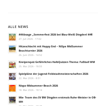
ALLE NEWS
##Absage „Sommerfest 2026 bei Blau-Weiß Dingden! ##🕯️
27. Juli 2026 - 17:02
Hitzeschlacht mit Happy End – NiSpa MidSummer
Beachturnier 2026
26. Juni 2026 - 14:52
Kneipenquiz Gefährliches HalbQuizzen Thema: Fußball WM
25. Mai 2026 - 18:55
Spielpläne der Jugend-Feldstadtmeisterschaften 2026
22. Mai 2026 - 8:51
Nispa-Midsummer-Beach 2026
18. Mai 2026 - 18:14
Mix- Team des SV BW Dingden erstmals Ruhe-Meister in OB-
MH
11. Mai 2026 - 18:48