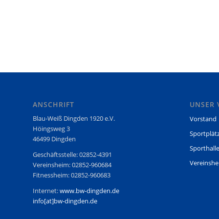
ANSCHRIFT
UNSER 
Blau-Weiß Dingden 1920 e.V.
Vorstand
Höingsweg 3
Sportplät
46499 Dingden
Sporthall
Geschäftsstelle: 02852-4391
Vereinsh
Vereinsheim: 02852-960684
Fitnessheim: 02852-960683
Internet:
www.bw-dingden.de
info[at]bw-dingden.de