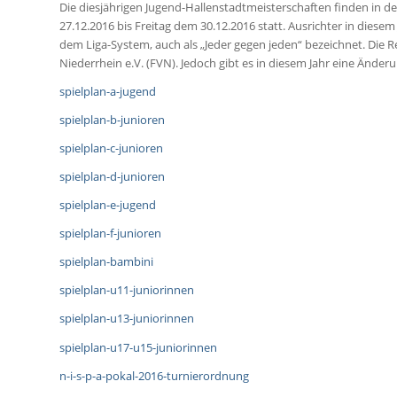
Die diesjährigen Jugend-Hallenstadtmeisterschaften finden in 
27.12.2016 bis Freitag dem 30.12.2016 statt. Ausrichter in diesem
dem Liga-System, auch als „Jeder gegen jeden“ bezeichnet. Die R
Niederrhein e.V. (FVN). Jedoch gibt es in diesem Jahr eine Änderu
spielplan-a-jugend
spielplan-b-junioren
spielplan-c-junioren
spielplan-d-junioren
spielplan-e-jugend
spielplan-f-junioren
spielplan-bambini
spielplan-u11-juniorinnen
spielplan-u13-juniorinnen
spielplan-u17-u15-juniorinnen
n-i-s-p-a-pokal-2016-turnierordnung