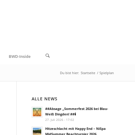
BWD-Inside
Du bist hier:
Startseite
/
Spielplan
ALLE NEWS
##Absage „Sommerfest 2026 bei Blau-
Weiß Dingden! ##🕯️
27. Juli 2026 - 17:02
Hitzeschlacht mit Happy End – NiSpa
MidSummer Beachturnier 2026