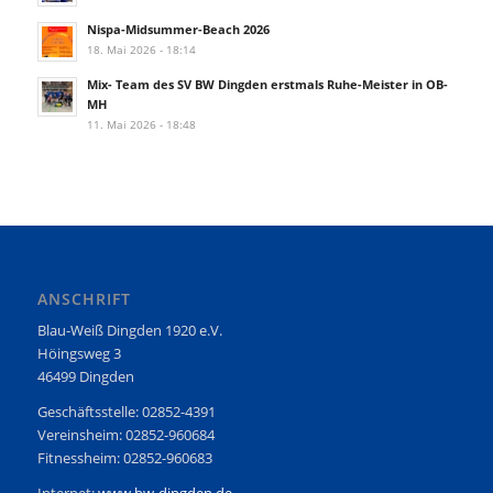
Nispa-Midsummer-Beach 2026
18. Mai 2026 - 18:14
Mix- Team des SV BW Dingden erstmals Ruhe-Meister in OB-
MH
11. Mai 2026 - 18:48
ANSCHRIFT
Blau-Weiß Dingden 1920 e.V.
Höingsweg 3
46499 Dingden
Geschäftsstelle: 02852-4391
Vereinsheim: 02852-960684
Fitnessheim: 02852-960683
Internet:
www.bw-dingden.de