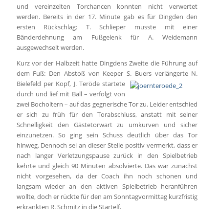
und vereinzelten Torchancen konnten nicht verwertet
werden. Bereits in der 17. Minute gab es für Dingden den
ersten Rückschlag: T. Schlieper musste mit einer
Bänderdehnung am Fußgelenk für A. Weidemann
ausgewechselt werden.
Kurz vor der Halbzeit hatte Dingdens Zweite die Führung auf
dem Fuß: Den Abstoß von Keeper S. Buers verlängerte N.
Bielefeld per Kopf,
J. Teröde startete
durch und lief mit Ball – verfolgt von
zwei Bocholtern – auf das gegnerische Tor zu. Leider entschied
er sich zu früh für den Torabschluss, anstatt mit seiner
Schnelligkeit den Gästetorwart zu umkurven und sicher
einzunetzen. So ging sein Schuss deutlich über das Tor
hinweg. Dennoch sei an dieser Stelle positiv vermerkt, dass er
nach langer Verletzungspause zurück in den Spielbetrieb
kehrte und gleich 90 Minuten absolvierte. Das war zunächst
nicht vorgesehen, da der Coach ihn noch schonen und
langsam wieder an den aktiven Spielbetrieb heranführen
wollte, doch er rückte für den am Sonntagvormittag kurzfristig
erkrankten R. Schmitz in die Startelf.