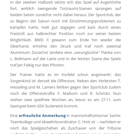
In der zweiten Halbzeit setzte sich das Spiel auf Augenhöhe
fort, wirklich zwingende Tor(raum)-Szenen sprangen auf
beiden Seiten zunächst nicht dabei heraus. Der Sportclub, der
zu Beginn der Saison noch mit Einstimmungsproblemen zu
kämpfen hatte, hielt gut dagegen und kam durch einen
Freistoß aus halbrechter Position noch zur seiner besten
Möglichkeit. BWD II gewann zum Ende hin wieder die
Oberhand, erhöhte den Druck und traf noch zweimal
Aluminium: Zunächst landete eine „verunglückte“ Flanke von
L. Bollmann auf der Latte und in der letzten Szene des Spiels
traf Jan Fiebig nur den Pfosten.
Der Trainer hatte es im Vorfeld schon angemerkt: das
Sorgenkind ist derzeit die Offensive. Neben den Verletzten T.
Hesseling und M. Lamers fehlten gegen den Sportclub zudem
noch die Offensivkräfte F. Maibom und R. Schmitz. Nun
stehen zwei spielfreie Wochen an, bevor es am 27.11. zum
Gastspiel beim GSV Suderwick kommt.
Eine
erfreuliche Anmerkung
in mannschaftsinterner Sache:
Teamkollege und Abwehrkoordinator C. Holz ist – nachdem er
noch das Spielgeschehen als Zuschauer von der Tribüne